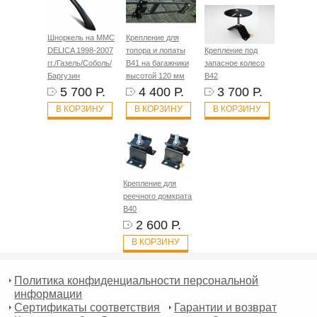
Шноркель на MMC
Крепление для
DELICA 1998-2007
топора и лопаты
Крепление под
гг./Газель/Соболь/
B41 на багажники
запасное колесо
Баргузин
высотой 120 мм
B42
5 700 Р.
4 400 Р.
3 700 Р.
В КОРЗИНУ
В КОРЗИНУ
В КОРЗИНУ
Крепление для
реечного домкрата
B40
2 600 Р.
В КОРЗИНУ
Политика конфиденциальности персональной
информации
Сертификаты соответствия
Гарантии и возврат