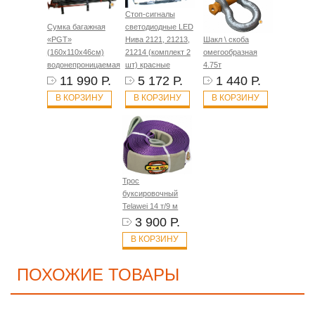
Стоп-сигналы
Сумка багажная
светодиодные LED
«PGT»
Нива 2121, 21213,
Шакл \ скоба
(160х110х46см)
21214 (комплект 2
омегообразная
водонепроницаемая
шт) красные
4.75т
11 990 Р.
5 172 Р.
1 440 Р.
В КОРЗИНУ
В КОРЗИНУ
В КОРЗИНУ
Трос
буксировочный
Telawei 14 т/9 м
3 900 Р.
В КОРЗИНУ
ПОХОЖИЕ ТОВАРЫ