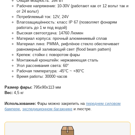
Общая мощность: 164 Вт
Рабочее напряжение: 10-30V (работают как от 12 вольт так и
от 24 вольт)
Потребляемый ток: 12V, 24V
Влагозащищённость: класс IP 67 (позволяет фонарям
работать до 1 м под водой)
Высокая светоотдача: 14760 Люмен
Материал корпуса: прочный алюминиевый сплав
Материал линз: PMMA, рифлёное стекло обеспечивает
равномерный заливающий свет (flood beam pattern)
Крепеж: стойки с поворотом фары
Монтажный кронштейн: нержавеющая сталь
Угол рассеивания света: 60°
Рабочая температура: -45°С ~ +80°С
Время работы: 30000 часов
Размер фары:
795х90х113 мм
Вес:
4,5 кг
Использование:
Фары можно закрепить на
переднем силовом
бампере
,
экспедиционном багажнике
и люстре.