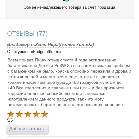
Обмен ненадлежащего товара за счет продавца
ОТЗЫВЫ
(77)
Владимир п.Усть-Нера(Полюс холода)
О покупке в «Podgotoffka.ru»
Всем привет. Пишу отзыв спустя 4 года эксплуатации
багажника для Делики Pd8W.За все время никаких проблем
с багажником не было, краска спокойно пережила и дрова и
сотни кг вещей и много всего еще, а также выдержала
крайне низкие температуры до -63 градусов и летом до
+40.Все крепления и сварные швы целы и без признаков
коррозии.Большое спасибо всем кто занимался
изготовлением данного продукта, так -что могу
рекомендовать, берите не пожалеете качество хорошее.
5
/
5
Добавить отзыв