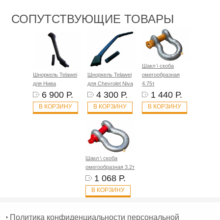
СОПУТСТВУЮЩИЕ ТОВАРЫ
Шакл \ скоба
Шноркель Telawei
Шноркель Telawei
омегообразная
для Нива
для Chevrolet Niva
4.75т
6 900 Р.
4 300 Р.
1 440 Р.
В КОРЗИНУ
В КОРЗИНУ
В КОРЗИНУ
Шакл \ скоба
омегообразная 3.2т
1 068 Р.
В КОРЗИНУ
Политика конфиденциальности персональной