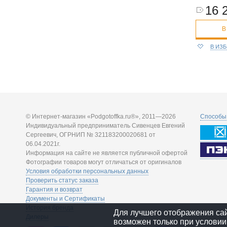
16 
В
В ИЗ
© Интернет-магазин «Podgotoffka.ru®», 2011—2026
Способы 
Индивидуальный предприниматель Сивенцев Евгений
Сергеевич, ОГРНИП № 321183200020681 от
06.04.2021г.
Информация на сайте не является публичной офертой
Фотографии товаров могут отличаться от оригиналов
Условия обработки персональных данных
Проверить статус заказа
Гарантия и возврат
Документы и Сертификаты
История бренда
Для лучшего отображения са
Дилеры
возможен только при условии