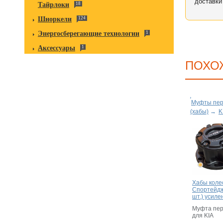
доставки
Тайрлоки
18
Шноркели
124
Энергосберегающие технологии
1
Аксессуары
1
ПОХО
Муфты пер
(хабы)
→
K
Хабы коле
Спортейдж
шт.) усил
Муфта пер
для KIA