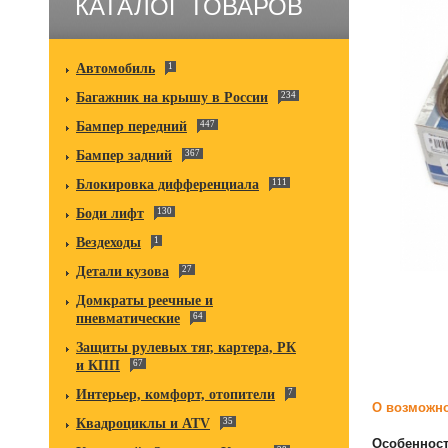
КАТАЛОГ ТОВАРОВ
Автомобиль
1
Багажник на крышу в России
234
Бампер передний
447
Бампер задний
367
Блокировка дифференциала
111
Боди лифт
130
Вездеходы
1
Детали кузова
27
Домкраты реечные и
пневматические
64
Защиты рулевых тяг, картера, РК
и КПП
67
Интерьер, комфорт, отопители
7
О возможно
Квадроциклы и ATV
35
Особенност