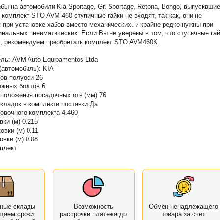
бы на автомобили Kia Sportage, Gr. Sportage, Retona, Bongo, выпусквшие
В комплект STO AVM-460 ступичные гайки не входят, так как, они не
 при установке хабов вместо механических, и крайне редко нужны при
инальных пневматических. Если Вы не уверены в том, что ступичные гай
я, рекомендуем преобретать комплект STO AVM460К.
ль: AVM Auto Equipamentos Ltda
(автомобиль): KIA
ов полуоси 26
ежных болтов 6
положения посадочных отв (мм) 76
кладок в комплекте поставки Да
овочного комплекта 4.460
вки (м) 0.215
овки (м) 0.11
овки (м) 0.08
плект
нные склады
Возможность
Обмен ненадлежащего
щаем сроки
рассрочки платежа до
товара за счет