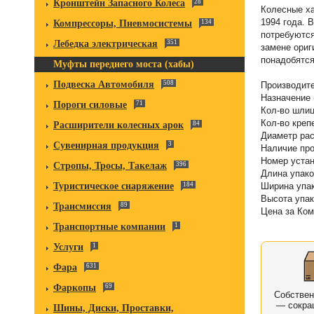
Кронштейн Запасного Колеса
28
Колесные ха
1994 года. 
Компрессоры, Пневмосистемы
134
потребуются
Лебедка электрическая
351
замене ориг
понадобятс
Муфты переднего моста (хабы)
Подвеска Автомобиля
508
Производите
Назначение 
Пороги силовые
71
Кол-во шлиц
Кол-во креп
Расширители колесных арок
84
Диаметр рас
Сувенирная продукция
3
Наличие про
Номер устан
Стропы, Тросы, Такелаж
396
Длина упако
Туристическое снаряжение
184
Ширина упак
Высота упак
Трансмиссия
89
Цена за Ком
Транспортные компании
1
Услуги
1
Фара
631
Фаркопы
69
Собстве
— сокра
Шины, Диски, Проставки,