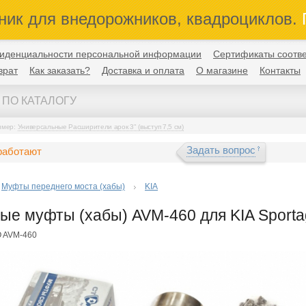
ник для внедорожников, квадроциклов.
П
иденциальности персональной информации
Сертификаты соотве
врат
Как заказать?
Доставка и оплата
О магазине
Контакты
имер:
Универсальные Расширители арок 3" (выступ 7,5 см)
Задать вопрос
работают
Муфты переднего моста (хабы)
KIA
ые муфты (хабы) AVM-460 для KIA Sportag
O AVM-460