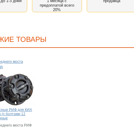
 до 1-3 дней
1 месяца с
продавца
предоплатой всего
20%
ЖИЕ ТОВАРЫ
еднего моста
IA
сные РИФ для КИА
 (с болтами 12
енные
еднего моста РИФ