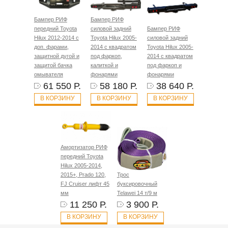
Бампер РИФ
Бампер РИФ
передний Toyota
силовой задний
Бампер РИФ
Hilux 2012-2014 с
Toyota Hilux 2005-
силовой задний
доп. фарами,
2014 с квадратом
Toyota Hilux 2005-
защитной дугой и
под фаркоп,
2014 с квадратом
защитой бачка
калиткой и
под фаркоп и
омывателя
фонарями
фонарями
61 550 Р.
58 180 Р.
38 640 Р.
В КОРЗИНУ
В КОРЗИНУ
В КОРЗИНУ
Амортизатор РИФ
передний Toyota
Hilux 2005-2014,
2015+, Prado 120,
Трос
FJ Cruiser лифт 45
буксировочный
мм
Telawei 14 т/9 м
11 250 Р.
3 900 Р.
В КОРЗИНУ
В КОРЗИНУ