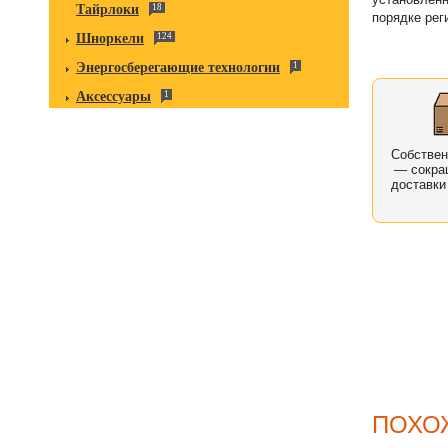
Тайрлоки
18
порядке рег
Шноркели
124
Энергосберегающие технологии
1
Аксессуары
1
Собстве
— сокра
доставки
ПОХО