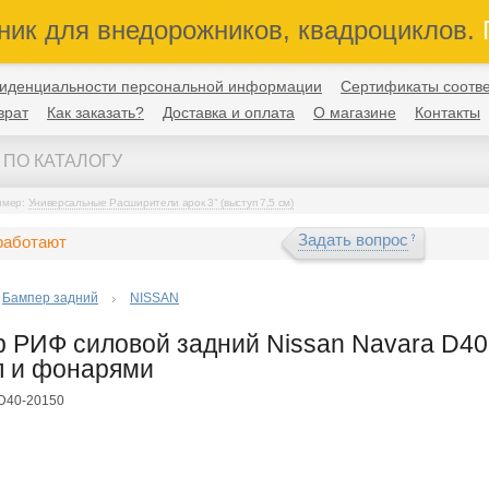
ник для внедорожников, квадроциклов.
П
иденциальности персональной информации
Сертификаты соотве
врат
Как заказать?
Доставка и оплата
О магазине
Контакты
имер:
Универсальные Расширители арок 3" (выступ 7,5 см)
Задать вопрос
работают
Бампер задний
NISSAN
 РИФ силовой задний Nissan Navara D40 
п и фонарями
FD40-20150