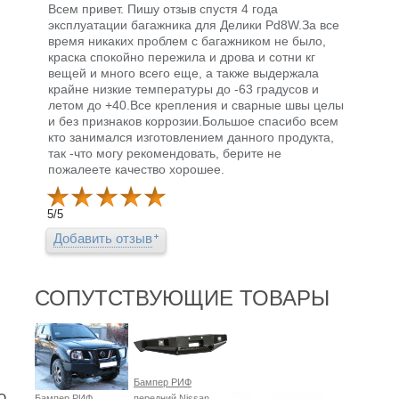
Всем привет. Пишу отзыв спустя 4 года
эксплуатации багажника для Делики Pd8W.За все
время никаких проблем с багажником не было,
краска спокойно пережила и дрова и сотни кг
вещей и много всего еще, а также выдержала
крайне низкие температуры до -63 градусов и
летом до +40.Все крепления и сварные швы целы
и без признаков коррозии.Большое спасибо всем
кто занимался изготовлением данного продукта,
так -что могу рекомендовать, берите не
пожалеете качество хорошее.
5
/
5
Добавить отзыв
СОПУТСТВУЮЩИЕ ТОВАРЫ
Бампер РИФ
«О
Бампер РИФ
передний Nissan