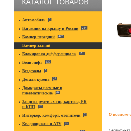
КАТАЛОГ ТОВАРОВ
Автомобиль
1
Багажник на крышу в России
234
Бампер передний
447
Бампер задний
Блокировка дифференциала
111
Боди лифт
130
Вездеходы
1
Детали кузова
27
Домкраты реечные и
пневматические
64
Защиты рулевых тяг, картера, РК
и КПП
67
О возможно
Интерьер, комфорт, отопители
7
Квадроциклы и ATV
35
Сертификат 