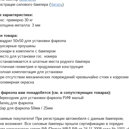
истрации силового бампера (
Читать
)
е характеристики:
вес: примерно 30 кг
толщина металла: 3 мм
и товара:
квадрат 50х50 для установки фаркопа
буксирные проушины
фонари в комплекте с бампером
место для установки гос. номера
устанавливается в штатные места родного бампера
отличная геометрия и продуманная конструкция
полная комплектация для установки
при отсутствии механических повреждений чрезвычайно стоек к коррозии
полимерная окраска
 фаркопа вам понадобятся (см. в сопутствующих товарах):
Переходник для установки фаркопа РИФ малый
Палец для фаркопа
Шар для фаркопа 50мм / 25мм
аемые покупатели! При регистрации автомобиля с данным бампером,
не возникнет. Все силовые бамперы прошли сертификацию в порядке
ом законодательством РФ (Приказ МВД РФ от 24.11.2008 года № 1001 