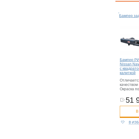
Бампер за
Бампер РИ
Nissan Na
с квадрат
калиткой
Отличаетс
качеством 
Окраска п
51 
В
В ИЗ