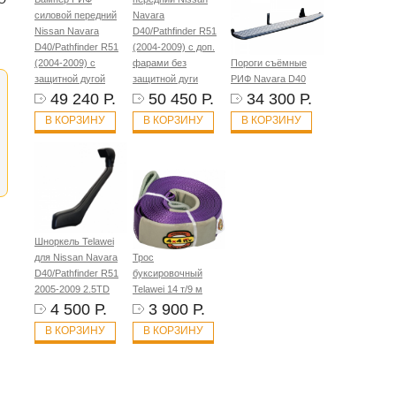
силовой передний
Navara
Nissan Navara
D40/Pathfinder R51
D40/Pathfinder R51
(2004-2009) с доп.
(2004-2009) с
фарами без
Пороги съёмные
защитной дугой
защитной дуги
РИФ Navara D40
49 240 Р.
50 450 Р.
34 300 Р.
В КОРЗИНУ
В КОРЗИНУ
В КОРЗИНУ
Шноркель Telawei
для Nissan Navara
Трос
D40/Pathfinder R51
буксировочный
2005-2009 2.5TD
Telawei 14 т/9 м
4 500 Р.
3 900 Р.
В КОРЗИНУ
В КОРЗИНУ