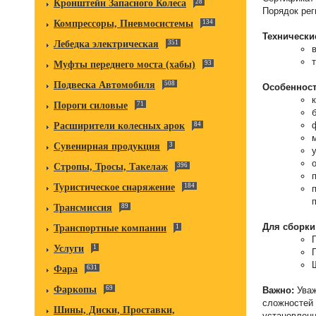
Кронштейн Запасного Колеса
28
Порядок рег
Компрессоры, Пневмосистемы
134
Технически
Лебедка электрическая
351
Муфты переднего моста (хабы)
93
Подвеска Автомобиля
508
Особенност
Пороги силовые
71
Расширители колесных арок
84
Сувенирная продукция
3
Стропы, Тросы, Такелаж
396
Туристическое снаряжение
184
Трансмиссия
89
Для сборки
Транспортные компании
1
Услуги
1
Фара
631
Фаркопы
69
Важно:
Уваж
сложностей 
Шины, Диски, Проставки,
установленн