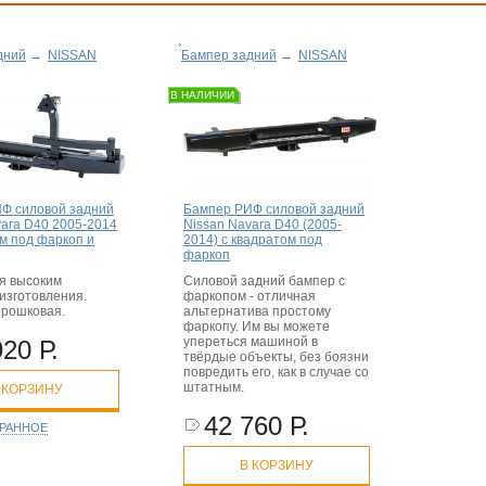
дний
→
NISSAN
Бампер задний
→
NISSAN
В НАЛИЧИИ
Ф силовой задний
Бампер РИФ силовой задний
vara D40 2005-2014
Nissan Navara D40 (2005-
ом под фаркоп и
2014) с квадратом под
фаркоп
я высоким
Силовой задний бампер с
изготовления.
фаркопом - отличная
орошковая.
альтернатива простому
фаркопу. Им вы можете
упереться машиной в
920 Р.
твёрдые объекты, без боязни
повредить его, как в случае со
штатным.
 КОРЗИНУ
42 760 Р.
БРАННОЕ
В КОРЗИНУ