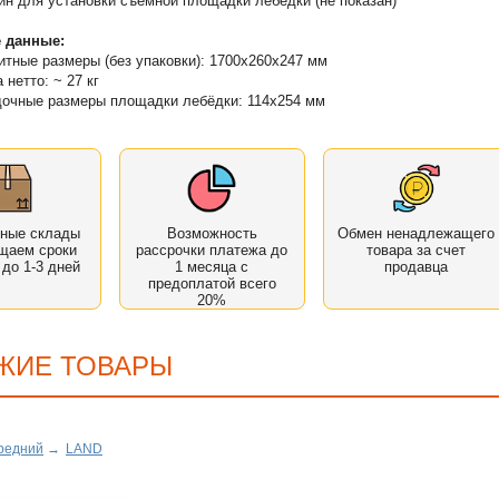
йн для установки съѐмной площадки лебедки (не показан)
 данные:
итные размеры (без упаковки): 1700х260х247 мм
 нетто: ~ 27 кг
очные размеры площадки лебёдки: 114х254 мм
нные склады
Возможность
Обмен ненадлежащего
щаем сроки
рассрочки платежа до
товара за счет
 до 1-3 дней
1 месяца с
продавца
предоплатой всего
20%
ЖИЕ ТОВАРЫ
редний
→
LAND