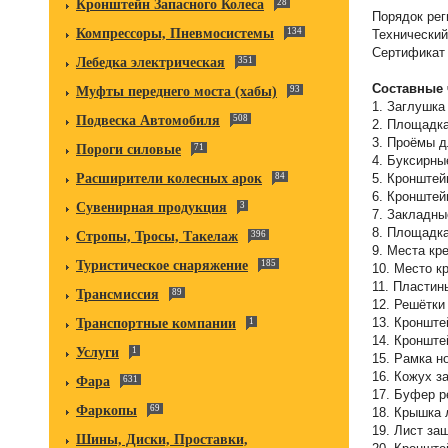
Кронштейн Запасного Колеса
28
Порядок рег
Компрессоры, Пневмосистемы
134
Технический
Сертификат 
Лебедка электрическая
351
Составные 
Муфты переднего моста (хабы)
93
1. Заглушк
Подвеска Автомобиля
508
2. Площадка
3. Проёмы д
Пороги силовые
71
4. Буксирны
5. Кронштей
Расширители колесных арок
84
6. Кронштей
Сувенирная продукция
3
7. Закладны
8. Площадка
Стропы, Тросы, Такелаж
396
9. Места кр
Туристическое снаряжение
185
10. Место к
11. Пластин
Трансмиссия
89
12. Решётк
13. Кроншт
Транспортные компании
1
14. Кронште
Услуги
1
15. Рамка н
16. Кожух 
Фара
631
17. Буфер р
Фаркопы
69
18. Крышка 
19. Лист за
Шины, Диски, Проставки,