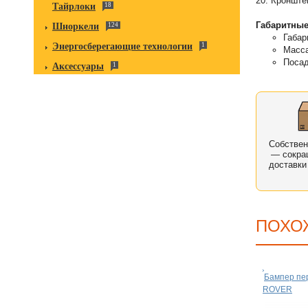
20. Кронште
Тайрлоки
18
Габаритные
Шноркели
124
Габар
Энергосберегающие технологии
1
Масса
Посад
Аксессуары
1
Собстве
— сокра
доставки
ПОХО
Бампер пе
ROVER