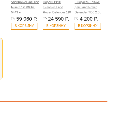
электрическая 12V
Пороги РИФ
Шноркель Telawei
Runva 12000 lbs
силовые Land
для Land Rover
5443 кг
Rover Defender 110
Defender TD5 2.5L
59 060 Р.
24 590 Р.
4 200 Р.
В КОРЗИНУ
В КОРЗИНУ
В КОРЗИНУ