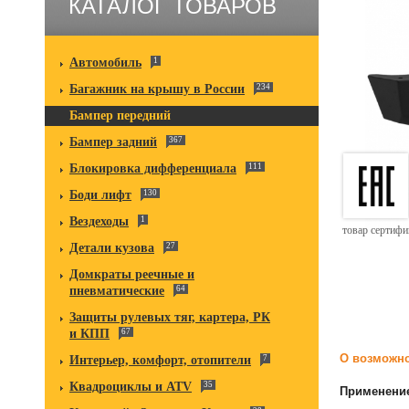
КАТАЛОГ ТОВАРОВ
Автомобиль
1
Багажник на крышу в России
234
Бампер передний
Бампер задний
367
Блокировка дифференциала
111
Боди лифт
130
Вездеходы
1
товар сертиф
Детали кузова
27
Домкраты реечные и
пневматические
64
Защиты рулевых тяг, картера, РК
и КПП
67
О возможно
Интерьер, комфорт, отопители
7
Квадроциклы и ATV
35
Применени