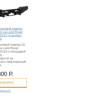
силовой бампер
11 на Land Rover
0/110 (стандарт,
м)
иловой бампер OJ
на Land Rover
0/110 с площадкой
у.
вается на
ый и лифтованный
м.
800 Р.
 КОРЗИНУ
БРАННОЕ