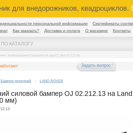
ник для внедорожников, квадроциклов.
П
иденциальности персональной информации
Сертификаты соотве
врат
Как заказать?
Доставка и оплата
О магазине
Контакты
имер:
Универсальные Расширители арок 3" (выступ 7,5 см)
Задать вопрос
работают
Бампер передний
LAND ROVER
ий силовой бампер OJ 02.212.13 на Land 
0 мм)
212.13