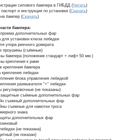
истрации силового бампера в ГИБДД (
Читать
)
 паспорт и инструкция по установке (
Скачать
)
на бампер (
Скачать
)
части бампера:
а проема дополнительных фар
 для установки клюза лебедки
ля упора реечного домкрата
е проушины (съёмные)
ны бампера (положение стандарт + лифт 50 мм.)
ны крепления к раме
е крепления бампера
 крепления лебедки
епления блока управления лебедкой
репления размыкателя "+" лебедки
ы регулировочные (не показаны)
и защитные съёмные дополнительных фар
ейн съемный дополнительных фар
йны съемные для намотки троса
омерного знака
защиты дополнительных фар
езиновый
лебедки (не показана)
щитный (не показан)