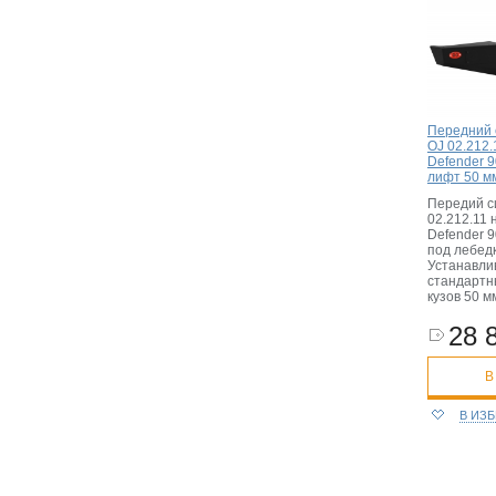
Передний 
OJ 02.212.
Defender 9
лифт 50 м
Передий с
02.212.11 
Defender 9
под лебедк
Устанавли
стандартн
кузов 50 м
28 
В
В ИЗ