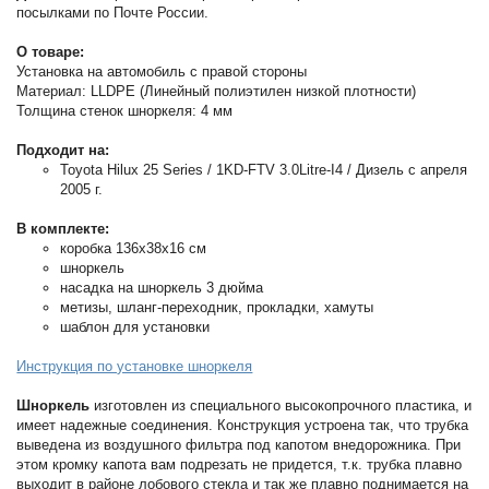
посылками по Почте России.
О товаре:
Установка на автомобиль с правой стороны
Материал: LLDPE (Линейный полиэтилен низкой плотности)
Толщина стенок шноркеля: 4 мм
Подходит на:
Toyota Hilux 25 Series / 1KD-FTV 3.0Litre-I4 / Дизель с апреля
2005 г.
В комплекте:
коробка 136х38x16 см
шноркель
насадка на шноркель 3 дюйма
метизы, шланг-переходник, прокладки, хамуты
шаблон для установки
Инструкция по установке шноркеля
Шноркель
изготовлен из специального высокопрочного пластика, и
имеет надежные соединения. Конструкция устроена так, что трубка
выведена из воздушного фильтра под капотом внедорожника. При
этом кромку капота вам подрезать не придется, т.к. трубка плавно
выходит в районе лобового стекла и так же плавно поднимается на