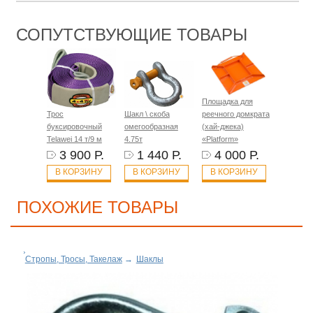
СОПУТСТВУЮЩИЕ ТОВАРЫ
Площадка для
Трос
Шакл \ скоба
реечного домкрата
буксировочный
омегообразная
(хай-джека)
Telawei 14 т/9 м
4.75т
«Platform»
3 900 Р.
1 440 Р.
4 000 Р.
В КОРЗИНУ
В КОРЗИНУ
В КОРЗИНУ
ПОХОЖИЕ ТОВАРЫ
Стропы, Тросы, Такелаж
→
Шаклы