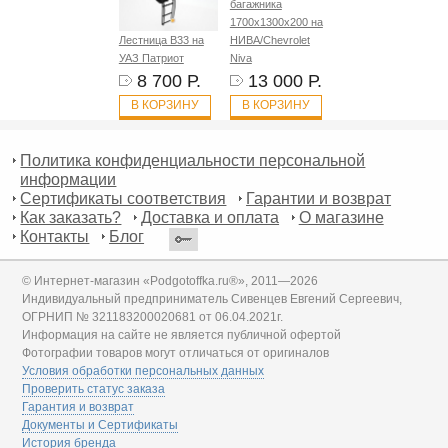
багажника
1700х1300х200 на
Лестница B33 на
НИВА/Chevrolet
УАЗ Патриот
Niva
8 700 Р.
13 000 Р.
В КОРЗИНУ
В КОРЗИНУ
Политика конфиденциальности персональной
информации
Сертификаты соответствия
Гарантии и возврат
Как заказать?
Доставка и оплата
О магазине
Контакты
Блог
© Интернет-магазин «Podgotoffka.ru®», 2011—2026
Индивидуальный предприниматель Сивенцев Евгений Сергеевич,
ОГРНИП № 321183200020681 от 06.04.2021г.
Информация на сайте не является публичной офертой
Фотографии товаров могут отличаться от оригиналов
Условия обработки персональных данных
Проверить статус заказа
Гарантия и возврат
Документы и Сертификаты
История бренда