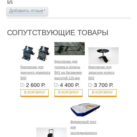
5
/
5
Добавить отзыв
СОПУТСТВУЮЩИЕ ТОВАРЫ
Крепление для
Крепление для
топора и лопаты
Крепление под
реечного домкрата
B41 на багажники
запасное колесо
B40
высотой 120 мм
B42
2 600 Р.
4 400 Р.
3 700 Р.
В КОРЗИНУ
В КОРЗИНУ
В КОРЗИНУ
Фирменный тент
для
экспедиционного