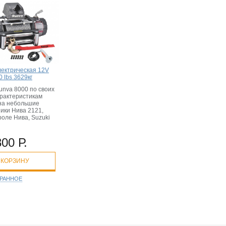
лектрическая 12V
 lbs 3629кг
unva 8000 по своих
арактеристикам
на небольшие
ики Нива 2121,
оле Нива, Suzuki
800 Р.
 КОРЗИНУ
БРАННОЕ