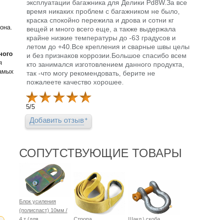
эксплуатации багажника для Делики Pd8W.За все
время никаких проблем с багажником не было,
краска спокойно пережила и дрова и сотни кг
она.
вещей и много всего еще, а также выдержала
крайне низкие температуры до -63 градусов и
летом до +40.Все крепления и сварные швы целы
ного
и без признаков коррозии.Большое спасибо всем
я
кто занимался изготовлением данного продукта,
самых
так -что могу рекомендовать, берите не
пожалеете качество хорошее.
5
/
5
Добавить отзыв
СОПУТСТВУЮЩИЕ ТОВАРЫ
Блок усиления
(полиспаст) 10мм /
4 т (для
Стропа
Шакл \ скоба