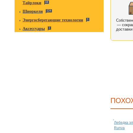
Тайрлоки
18
Шноркели
124
Энергосберегающие технологии
1
Собстве
— сокра
Аксессуары
1
доставки
ПОХО
Лебедка эл
Runva