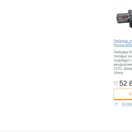
Лебёдка э
Runva 8000
Лебедка R
тяговых х
подойдет 
внедорожн
2131, Шевр
Jimny.
52 
В
В ИЗ