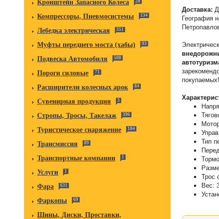
Кронштейн Запасного Колеса
28
Доставка:
Д
Компрессоры, Пневмосистемы
134
География н
Петропавлов
Лебедка электрическая
351
Муфты переднего моста (хабы)
93
Электрическ
внедорожни
Подвеска Автомобиля
508
автотуризм
зарекомендо
Пороги силовые
71
покупаемых
Расширители колесных арок
84
Характерис
Сувенирная продукция
3
Напря
Тягов
Стропы, Тросы, Такелаж
396
Мотор
Туристическое снаряжение
184
Управ
Тип п
Трансмиссия
89
Перед
Транспортные компании
1
Тормо
Разме
Услуги
1
Трос 
Вес: 
Фара
631
Устан
Фаркопы
69
Шины, Диски, Проставки,