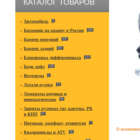
КАТАЛОГ ТОВАРОВ
Автомобиль
1
Багажник на крышу в России
234
Бампер передний
447
Бампер задний
367
Блокировка дифференциала
111
Боди лифт
130
Вездеходы
1
Детали кузова
27
Домкраты реечные и
пневматические
64
Защиты рулевых тяг, картера, РК
и КПП
67
Интерьер, комфорт, отопители
7
О возможно
Квадроциклы и ATV
35