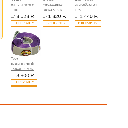
синтетического
корозащитная
омегообразная
троса)
Runva 8 т/2 м
4.75т
3 528 Р.
1 820 Р.
1 440 Р.
В КОРЗИНУ
В КОРЗИНУ
В КОРЗИНУ
Трос
буксировочный
Telawei 14 т/9 м
3 900 Р.
В КОРЗИНУ