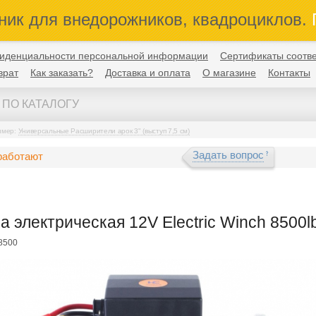
ник для внедорожников, квадроциклов.
П
иденциальности персональной информации
Сертификаты соотве
врат
Как заказать?
Доставка и оплата
О магазине
Контакты
имер:
Универсальные Расширители арок 3" (выступ 7,5 см)
Задать вопрос
работают
а электрическая 12V Electric Winch 8500lb
8500