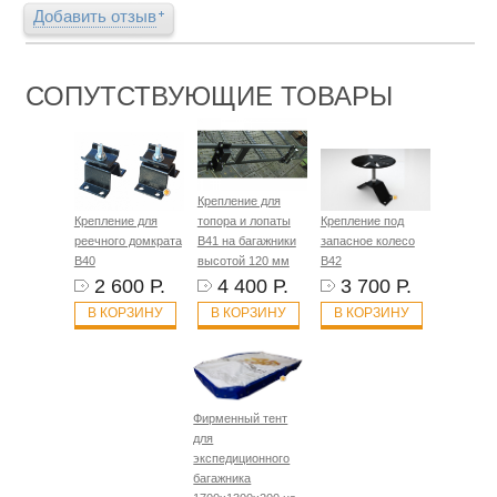
Добавить отзыв
СОПУТСТВУЮЩИЕ ТОВАРЫ
Крепление для
Крепление для
топора и лопаты
Крепление под
реечного домкрата
B41 на багажники
запасное колесо
B40
высотой 120 мм
B42
2 600 Р.
4 400 Р.
3 700 Р.
В КОРЗИНУ
В КОРЗИНУ
В КОРЗИНУ
Фирменный тент
для
экспедиционного
багажника