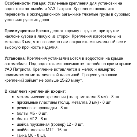
Особенности товара:
Усиленные крепления для установки на
водостоки автомобиля УАЗ Патриот. Крепления позволяют
перевозить в экспедиционном багажнике тяжелые грузы в суровых
условиях русских дорог.
Преимущества:
Крепко держат корзину с грузом, при крутом
наклоне кузова в любую из сторон. Крепления изготовлены из
металла 3 мм, что позволило нам сохранить минимальный вес и
высокую прочность изделия.
Установка:
Крепления устанавливаются в водостоки на крыше
автомобиля. Под водостоками понимаются желоба по краям крыши
УАЗ Патриота. Крепление вставляется в желоб и намертво
прижимается металлической пластиной. Процесс установки
креплений займет не больше 15-20 минут.
В комплект креплений входит:
металлические крепления (толщ. металла 3 мм) - 8 шт.
прижимные пластины (толщ. металла 3 мм) - 8 шт.
резиновые прокладки - 8 шт.
болты М6 - 8 шт.
болты М12 - 8 шт.
шайба пружинная (гровер) 12 - 8 шт.
шайба плоская М12 - 16 шт.
гайка М6 - 8 шт.