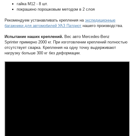
гайка М12 - 8 шт.
покрашено порошковым методом в 2 слоя
Рекомендуем устанавливать крепления на
экспедиционные
багажники для автомобилей УАЗ Патриот
нашего производства.
Испытание наших креплений.
Вес авто Mercedes-Benz
Sprinter примерно 2000 кг. При изготовлении креплений полностью
отсутствует сварка. Крепления на одну точку выдерживают
нагрузку больше 300 кг без деформации.