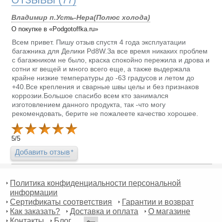
Владимир п.Усть-Нера(Полюс холода)
О покупке в «Podgotoffka.ru»
Всем привет. Пишу отзыв спустя 4 года эксплуатации
багажника для Делики Pd8W.За все время никаких проблем
с багажником не было, краска спокойно пережила и дрова и
сотни кг вещей и много всего еще, а также выдержала
крайне низкие температуры до -63 градусов и летом до
+40.Все крепления и сварные швы целы и без признаков
коррозии.Большое спасибо всем кто занимался
изготовлением данного продукта, так -что могу
рекомендовать, берите не пожалеете качество хорошее.
5
/
5
Добавить отзыв
Политика конфиденциальности персональной
информации
Сертификаты соответствия
Гарантии и возврат
Как заказать?
Доставка и оплата
О магазине
Контакты
Блог