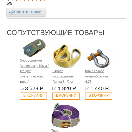
5
/
5
Добавить отзыв
СОПУТСТВУЮЩИЕ ТОВАРЫ
Блок усиления
(полиспаст) 10мм /
4 т (для
Стропа
Шакл \ скоба
синтетического
корозащитная
омегообразная
троса)
Runva 8 т/2 м
4.75т
3 528 Р.
1 820 Р.
1 440 Р.
В КОРЗИНУ
В КОРЗИНУ
В КОРЗИНУ
Трос