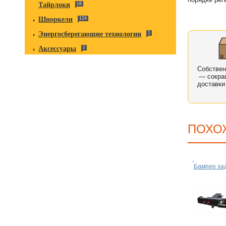
Тайрлоки
18
Шноркели
124
Энергосберегающие технологии
1
Аксессуары
1
Собстве
— сокра
доставки
ПОХО
Бампер за