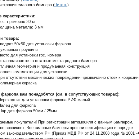
истрации силового бампера (
Читать
)
е характеристики:
вес: примерно 30 кг
толщина металла: 3 мм
и товара:
квадрат 50х50 для установки фаркопа
буксирные проушины
место для установки гос. номера
устанавливается в штатные места родного бампера
отличная геометрия и продуманная конструкция
полная комплектация для установки
при отсутствии механических повреждений чрезвычайно стоек к коррозии
полимерная окраска
 фаркопа вам понадобятся (см. в сопутствующих товарах):
Переходник для установки фаркопа РИФ малый
Палец для фаркопа
Шар для фаркопа 50мм / 25мм
аемые покупатели! При регистрации автомобиля с данным бампером,
не возникнет. Все силовые бамперы прошли сертификацию в порядке
ом законодательством РФ (Приказ МВД РФ от 24.11.2008 года № 1001 
истрации транспортных средств»).