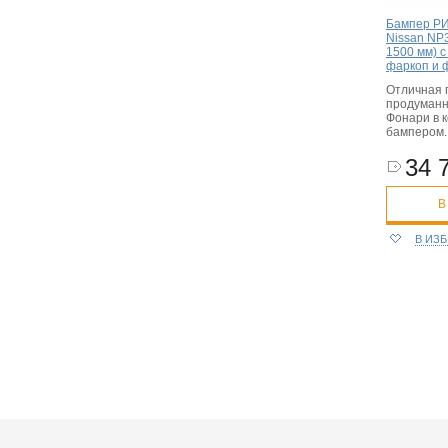
Бампер РИ
Nissan NP3
1500 мм) с
фаркоп и 
Отличная 
продуманн
Фонари в к
бампером.
34 
В
В ИЗ