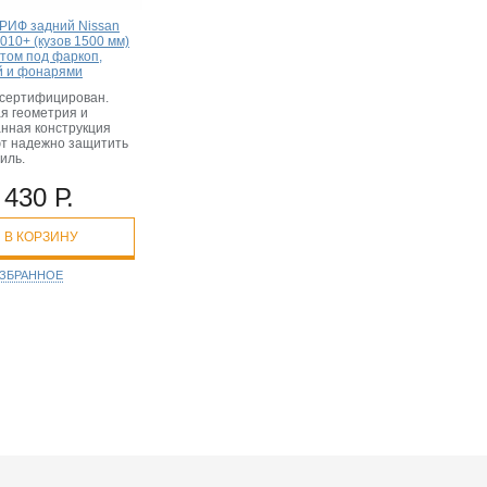
РИФ задний Nissan
010+ (кузов 1500 мм)
атом под фаркоп,
й и фонарями
сертифицирован.
я геометрия и
нная конструкция
т надежно защитить
иль.
 430 Р.
В КОРЗИНУ
ИЗБРАННОЕ