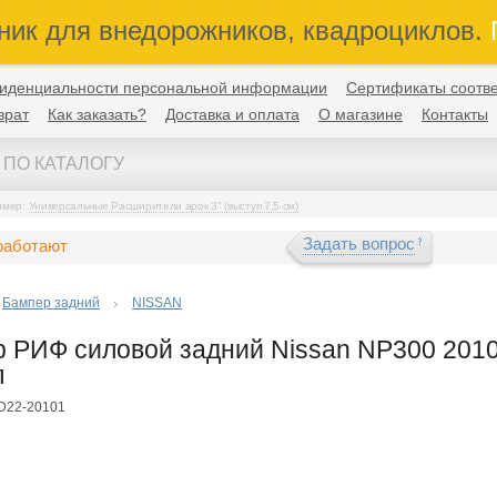
ник для внедорожников, квадроциклов.
П
иденциальности персональной информации
Сертификаты соотве
врат
Как заказать?
Доставка и оплата
О магазине
Контакты
имер:
Универсальные Расширители арок 3" (выступ 7,5 см)
Задать вопрос
работают
Бампер задний
NISSAN
 РИФ силовой задний Nissan NP300 2010+
п
FD22-20101