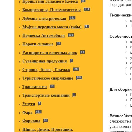
Кронштейн Запасного Колеса
28
Порядок рег
Компрессоры, Пневмосистемы
134
Технически
Лебедка электрическая
351
Муфты переднего моста (хабы)
93
Подвеска Автомобиля
508
Особенност
Пороги силовые
71
Расширители колесных арок
84
Сувенирная продукция
3
Стропы, Тросы, Такелаж
396
Туристическое снаряжение
184
Трансмиссия
89
Для сборки
Транспортные компании
1
Услуги
1
Фара
631
Важно:
Уваж
Фаркопы
69
сложностей 
установленн
Шины, Диски, Проставки,
порядке рег