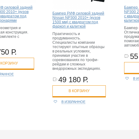
Ф силовой задний
Бампер 
00 2010+ (кузов
NP300 2
Бампер РИФ силовой задний
 квадратом под
с квадр
Nissan NP300 2010+ (кузов
фонарями
калитко
1500 мм) с квадратом под
фаркоп и калиткой
геометрия и
Бампер 
ая конструкция.
Отлична
Практичность и
омплекте с
продума
продуманность.
помогаю
Специалисты компании
автомоб
тестируют опытные образцы
750 Р.
в реальных условиях,
55
принимая участие в
соревнованиях по трофи-
 КОРЗИНУ
рейдам и сложных
внедорожных экспедициях.
БРАННОЕ
49 180 Р.
В 
В КОРЗИНУ
В ИЗБРАННОЕ