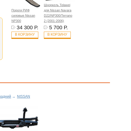
Шноркель Telawei
Пороги РИФ
для Nissan Navara
силовые Nissan
D22/NP300/Terrano
NP300
2 (2001-2006)
34 300 Р.
5 700 Р.
В КОРЗИНУ
В КОРЗИНУ
задний
→
NISSAN