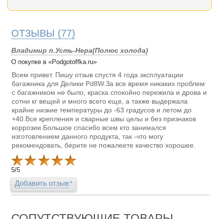
ОТЗЫВЫ
(77)
Владимир п.Усть-Нера(Полюс холода)
О покупке в «Podgotoffka.ru»
Всем привет. Пишу отзыв спустя 4 года эксплуатации
багажника для Делики Pd8W.За все время никаких проблем
с багажником не было, краска спокойно пережила и дрова и
сотни кг вещей и много всего еще, а также выдержала
крайне низкие температуры до -63 градусов и летом до
+40.Все крепления и сварные швы целы и без признаков
коррозии.Большое спасибо всем кто занимался
изготовлением данного продукта, так -что могу
рекомендовать, берите не пожалеете качество хорошее.
5
/
5
Добавить отзыв
СОПУТСТВУЮЩИЕ ТОВАРЫ