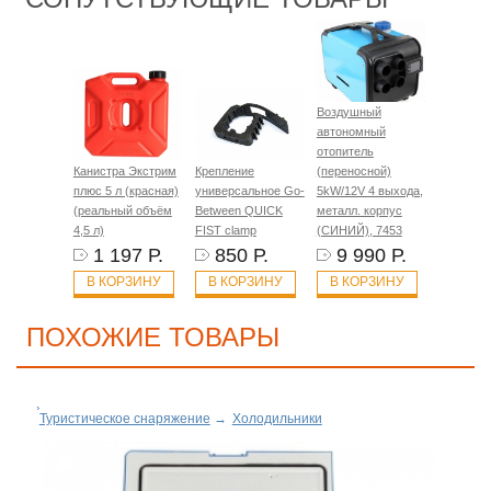
Воздушный
автономный
отопитель
Канистра Экстрим
Крепление
(переносной)
плюс 5 л (красная)
универсальное Go-
5kW/12V 4 выхода,
(реальный объём
Between QUICK
металл. корпус
4,5 л)
FIST clamp
(СИНИЙ), 7453
1 197 Р.
850 Р.
9 990 Р.
В КОРЗИНУ
В КОРЗИНУ
В КОРЗИНУ
ПОХОЖИЕ ТОВАРЫ
Туристическое снаряжение
→
Холодильники