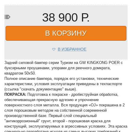
38 900 Р.
В КОРЗИНУ
В ИЗБРАННОЕ
Задний силовой бампер серии Туризм на GW KINGKONG POER с
буксирными проушинами, упорами для реечного домкрата,
квадратом 50х50.
Полное описание бампера, порядок его установки, технические
характеристики, условия эксплуатации приведены в техпаспорте
(ссылка "скачать документацию" выше).
ПОКРАСКА:
Подготовка к покраске - дробеструйная обработка,
обеспечивающая прекрасную адгезию и упрочнение
поверхностного слоя металла. Вся продукция «OJ» покрашена в 2
слоя порошковым методом на собственной современной
производственной базе. Первый слой специальный
"антикоррозионный" грунт, второй - порошковая краска для
конструкций, эксплуатируемых в агрессивных условиях. Эта краска
специально разработана исходя из самых высоких требований к