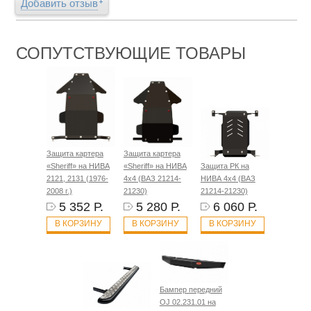
Добавить отзыв
СОПУТСТВУЮЩИЕ ТОВАРЫ
Защита картера
Защита картера
«Sheriff» на НИВА
«Sheriff» на НИВА
Защита РК на
2121, 2131 (1976-
4x4 (ВАЗ 21214-
НИВА 4x4 (ВАЗ
2008 г.)
21230)
21214-21230)
5 352 Р.
5 280 Р.
6 060 Р.
В КОРЗИНУ
В КОРЗИНУ
В КОРЗИНУ
Бампер передний
OJ 02.231.01 на