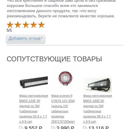
+40.Все крепления и сварные швы целы и без признаков
коррозии.Большое спасибо всем кто занимался
изготовлением данного продукта, так -что могу
рекомендовать, берите не пожалеете качество хорошее.
5
/
5
Добавить отзыв
СОПУТСТВУЮЩИЕ ТОВАРЫ
Фара светодиодная
Фара ксенон 9
Фара светодиодная
BM03-120E 40
CH678 12V 35W
BM03-180E 60
диодов по 3W
(цоколь H3;
диодов по 3W
(габаритные
габаритные
(габаритные
размеры 55,9 х 7,7
размеры
размеры 88,3 х 7,7
х 8,9 см)
255*175*255мм)
х 8,9 см)
9 552 Р.
3 990 Р.
13 116 Р.