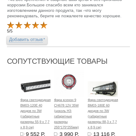
коррозии.Большое спасибо всем кто занимался
изготовлением данного продукта, так -что могу
рекомендовать, берите не пожалеете качество хорошее.
5
/
5
Добавить отзыв
СОПУТСТВУЮЩИЕ ТОВАРЫ
Фара светодиодная
Фара ксенон 9
Фара светодиодная
BM03-120E 40
CH678 12V 35W
BM03-180E 60
диодов по 3W
(цоколь H3;
диодов по 3W
(габаритные
габаритные
(габаритные
размеры 55,9 х 7,7
размеры
размеры 88,3 х 7,7
х 8,9 см)
255*175*255мм)
х 8,9 см)
9 552 Р.
3 990 Р.
13 116 Р.