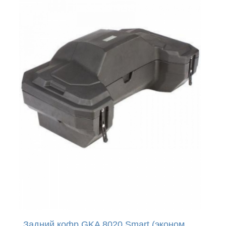
Задний кофр GKA 8020 Smart (эконом