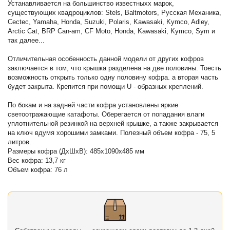
Устанавливается на большинство известныхх марок,
существующих квадроциклов: Stels, Baltmotors, Русская Механика,
Cectec, Yamaha, Honda, Suzuki, Polaris, Kawasaki, Kymco, Adley,
Arctic Cat, BRP Can-am, CF Moto, Honda, Kawasaki, Kymco, Sym и
так далее...
Отличительная особенность данной модели от других кофров
заключается в том, что крышка разделена на две половины. Тоесть
возможность открыть только одну половину кофра. а вторая часть
будет закрыта. Крепится при помощи U - образных креплений.
По бокам и на задней части кофра установлены яркие
светоотражающие катафоты. Оберегается от попадания влаги
уплотнительной резинкой на верхней крышке, а также закрывается
на ключ вдумя хорошими замками. Полезный объем кофра - 75, 5
литров.
Размеры кофра (ДхШхВ): 485х1090х485 мм
Вес кофра: 13,7 кг
Объем кофра: 76 л