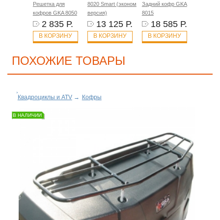
Решетка для
8020 Smart (эконом
Задний кофр GKA
кофров GKA 8050
версия)
8015
2 835 Р.
13 125 Р.
18 585 Р.
В КОРЗИНУ
В КОРЗИНУ
В КОРЗИНУ
ПОХОЖИЕ ТОВАРЫ
Квадроциклы и ATV
→
Кофры
В НАЛИЧИИ