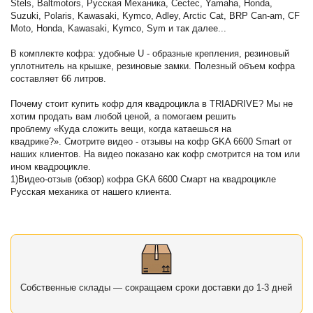
Stels, Baltmotors, Русская Механика, Cectec, Yamaha, Honda,
Suzuki, Polaris, Kawasaki, Kymco, Adley, Arctic Cat, BRP Can-am, CF
Moto, Honda, Kawasaki, Kymco, Sym и так далее...
В комплекте кофра: удобные U - образные крепления, резиновый
уплотнитель на крышке, резиновые замки. Полезный объем кофра
составляет 66 литров.
Почему стоит купить кофр для квадроцикла в TRIADRIVE? Мы не
хотим продать вам любой ценой, а помогаем решить
проблему «Куда сложить вещи, когда катаешься на
квадрике?». Смотрите видео - отзывы на кофр GKA 6600 Smart от
наших клиентов. На видео показано как кофр смотрится на том или
ином квадроцикле.
1)Видео-отзыв (обзор) кофра GKA 6600 Смарт на квадроцикле
Русская механика от нашего клиента.
Собственные склады — сокращаем сроки доставки до 1-3 дней