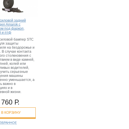
силовой задний
gen Amarok с
ом под фаркоп,
й и птф
силовой бампер STC
для защиты
иля на бездорожье и
. В случае контакта
ого столкновения с
твием в виде камней,
пней, колей или
ливых водителей,
лучить серьезные
дения машины
енно уменьшается, а
ь важно в
циях и в
евной жизни.
 760 Р.
В КОРЗИНУ
ИЗБРАННОЕ