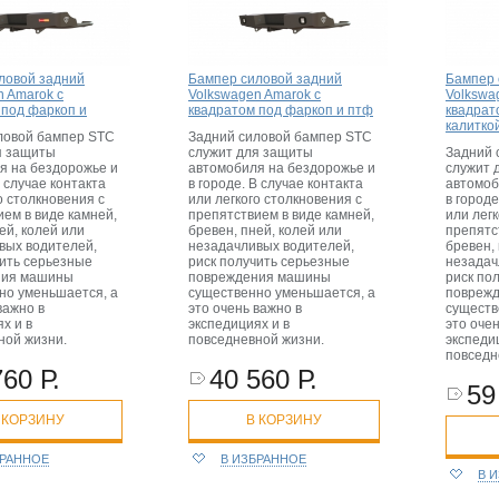
ловой задний
Бампер силовой задний
Бампер 
n Amarok с
Volkswagen Amarok с
Volkswa
 под фаркоп и
квадратом под фаркоп и птф
квадрат
калитко
ловой бампер STC
Задний силовой бампер STC
я защиты
служит для защиты
Задний 
я на бездорожье и
автомобиля на бездорожье и
служит 
В случае контакта
в городе. В случае контакта
автомоб
о столкновения с
или легкого столкновения с
в городе
ем в виде камней,
препятствием в виде камней,
или легк
ей, колей или
бревен, пней, колей или
препятс
вых водителей,
незадачливых водителей,
бревен, 
чить серьезные
риск получить серьезные
незадач
ния машины
повреждения машины
риск по
но уменьшается, а
существенно уменьшается, а
повреж
важно в
это очень важно в
существ
х и в
экспедициях и в
это очен
ной жизни.
повседневной жизни.
экспеди
повседн
760 Р.
40 560 Р.
59
 КОРЗИНУ
В КОРЗИНУ
БРАННОЕ
В ИЗБРАННОЕ
В 