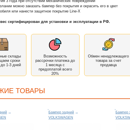
тия 3 года при отсутствии механических повреждений
елании можно заказать бампер без покрытия и окрасить его в цвет
обиля или нанести защитное покрытие Line-X
вес сертифицирован для установки и эксплуатации в РФ.
нные склады
Возможность
Обмен ненадлежащего
щаем сроки
рассрочки платежа до
товара за счет
 до 1-3 дней
1 месяца с
продавца
предоплатой всего
20%
ЖИЕ ТОВАРЫ
дний
→
Бампер задний
→
Бампер 
GEN
VOLKSWAGEN
VOLKS