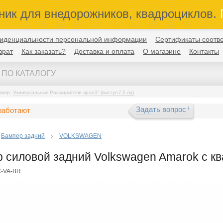
ник для внедорожников, квадроциклов.
П
иденциальности персональной информации
Сертификаты соотве
врат
Как заказать?
Доставка и оплата
О магазине
Контакты
имер:
Универсальные Расширители арок 3" (выступ 7,5 см)
Задать вопрос
работают
Бампер задний
VOLKSWAGEN
 силовой задний Volkswagen Amarok с к
C-VA-BR