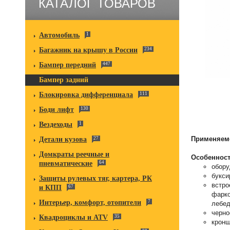
КАТАЛОГ ТОВАРОВ
Автомобиль
1
Багажник на крышу в России
234
Бампер передний
447
Бампер задний
Блокировка дифференциала
111
Боди лифт
130
Вездеходы
1
Применяем
Детали кузова
27
Домкраты реечные и
Особенност
пневматические
64
обору
букси
Защиты рулевых тяг, картера, РК
встро
и КПП
67
фарко
Интерьер, комфорт, отопители
7
лебед
черно
Квадроциклы и ATV
35
кронш