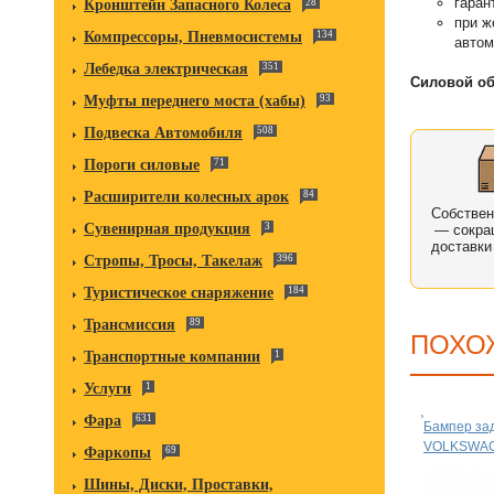
гаран
Кронштейн Запасного Колеса
28
при ж
Компрессоры, Пневмосистемы
134
автом
Лебедка электрическая
351
Силовой об
Муфты переднего моста (хабы)
93
Подвеска Автомобиля
508
Пороги силовые
71
Расширители колесных арок
84
Собстве
Сувенирная продукция
3
— сокра
доставки
Стропы, Тросы, Такелаж
396
Туристическое снаряжение
184
Трансмиссия
89
ПОХО
Транспортные компании
1
Услуги
1
Фара
631
Бампер за
VOLKSWA
Фаркопы
69
Шины, Диски, Проставки,