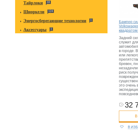
Тайрлоки
18
Шноркели
124
Энергосберегающие технологии
1
Бампер си
Volkswage
Аксессуары
1
квадратом
Задний си
служит дл
автомобил
в городе. 
или легког
препятстви
бревен, пн
незадачли
риск полу
поврежде
существен
это очень 
экспедиция
повседнев
32 
В
В ИЗ