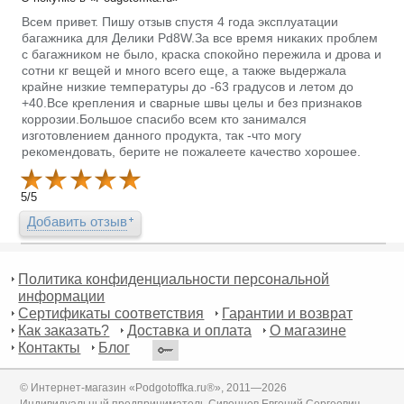
Всем привет. Пишу отзыв спустя 4 года эксплуатации
багажника для Делики Pd8W.За все время никаких проблем
с багажником не было, краска спокойно пережила и дрова и
сотни кг вещей и много всего еще, а также выдержала
крайне низкие температуры до -63 градусов и летом до
+40.Все крепления и сварные швы целы и без признаков
коррозии.Большое спасибо всем кто занимался
изготовлением данного продукта, так -что могу
рекомендовать, берите не пожалеете качество хорошее.
5
/
5
Добавить отзыв
Политика конфиденциальности персональной
информации
Сертификаты соответствия
Гарантии и возврат
Как заказать?
Доставка и оплата
О магазине
Контакты
Блог
© Интернет-магазин «Podgotoffka.ru®», 2011—2026
Индивидуальный предприниматель Сивенцев Евгений Сергеевич,