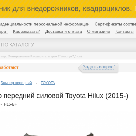
ник для внедорожников, квадроциклов.
П
иденциальности персональной информации
Сертификаты соотве
врат
Как заказать?
Доставка и оплата
О магазине
Контакты
имер:
Универсальные Расширители арок 3" (выступ 7,5 см)
Задать вопрос
работают
Бампер передний
TOYOTA
 передний силовой Toyota Hilux (2015-)
C-TH15-BF