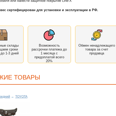
обиля или нанести защитное покрытие Line-X
вес сертифицирован для установки и эксплуатации в РФ.
нные склады
Возможность
Обмен ненадлежащего
щаем сроки
рассрочки платежа до
товара за счет
 до 1-3 дней
1 месяца с
продавца
предоплатой всего
20%
ЖИЕ ТОВАРЫ
редний
→
TOYOTA