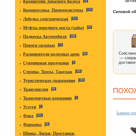
автом
Кронштейн Запасного Колеса
28
Компрессоры, Пневмосистемы
134
Силовой об
Лебедка электрическая
351
Муфты переднего моста (хабы)
93
Подвеска Автомобиля
508
Пороги силовые
71
Собстве
Расширители колесных арок
84
— сокра
доставки
Сувенирная продукция
3
Стропы, Тросы, Такелаж
396
Туристическое снаряжение
184
ПОХО
Трансмиссия
89
Транспортные компании
1
Услуги
1
Бампер пе
Фара
631
Фаркопы
69
Шины, Диски, Проставки,