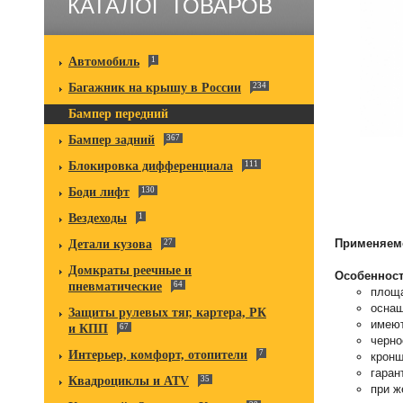
КАТАЛОГ ТОВАРОВ
Автомобиль
1
Багажник на крышу в России
234
Бампер передний
Бампер задний
367
Блокировка дифференциала
111
Боди лифт
130
Вездеходы
1
Применяем
Детали кузова
27
Домкраты реечные и
Особенност
пневматические
64
площа
оснащ
Защиты рулевых тяг, картера, РК
имеют
и КПП
67
черно
Интерьер, комфорт, отопители
7
кронш
гаран
Квадроциклы и ATV
35
при ж