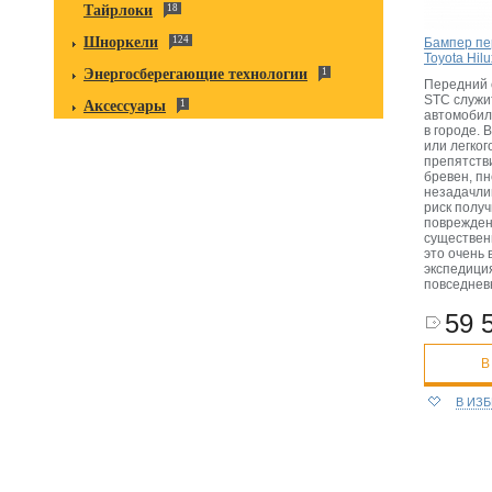
Тайрлоки
18
Шноркели
124
Бампер пе
Toyota Hilu
Энергосберегающие технологии
1
Передний 
STC служи
Аксессуары
1
автомобил
в городе. 
или легког
препятстви
бревен, пн
незадачли
риск полу
поврежде
существен
это очень 
экспедиция
повседнев
59 
В
В ИЗ