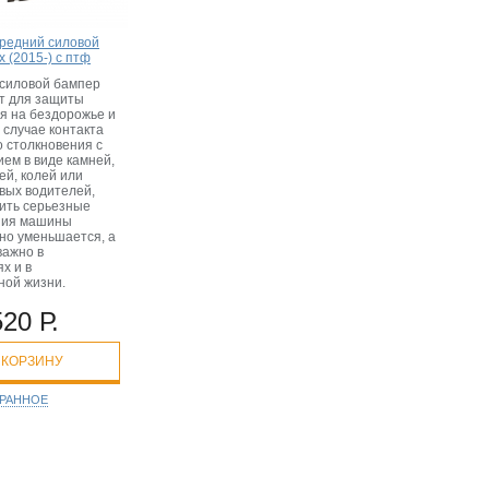
редний силовой
x (2015-) с птф
силовой бампер
т для защиты
я на бездорожье и
В случае контакта
о столкновения с
ем в виде камней,
ей, колей или
вых водителей,
чить серьезные
ния машины
но уменьшается, а
важно в
х и в
ной жизни.
520 Р.
 КОРЗИНУ
БРАННОЕ