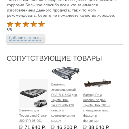
коррозии.Большое спасибо всем кто занимался
изготовлением данного продукта, так -что могу
рекомендовать, берите не пожалеете качество хорошее.
5
/
5
Добавить отзыв
СОПУТСТВУЮЩИЕ ТОВАРЫ
Багажник
экспедиционный
PGT-B.118.03 для
Бампер РИФ
Toyota Hilux
силовой задний
1400х1200х120
Toyota Hilux 2015+
Багажник для
сеткой и
с квадратом под
Toyota Land Cruiser
креплениями на
фаркоп и
200, RR-05-001
крышу
фонарями
71 940 Р.
46 200 Р.
38 640 Р.