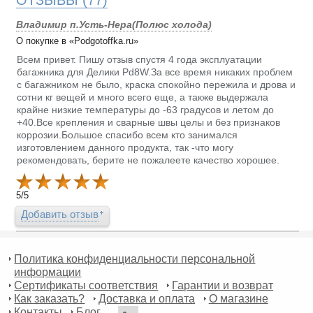
ОТЗЫВЫ
(77)
Владимир п.Усть-Нера(Полюс холода)
О покупке в «Podgotoffka.ru»
Всем привет. Пишу отзыв спустя 4 года эксплуатации
багажника для Делики Pd8W.За все время никаких проблем
с багажником не было, краска спокойно пережила и дрова и
сотни кг вещей и много всего еще, а также выдержала
крайне низкие температуры до -63 градусов и летом до
+40.Все крепления и сварные швы целы и без признаков
коррозии.Большое спасибо всем кто занимался
изготовлением данного продукта, так -что могу
рекомендовать, берите не пожалеете качество хорошее.
5
/
5
Добавить отзыв
Политика конфиденциальности персональной
информации
Сертификаты соответствия
Гарантии и возврат
Как заказать?
Доставка и оплата
О магазине
Контакты
Блог