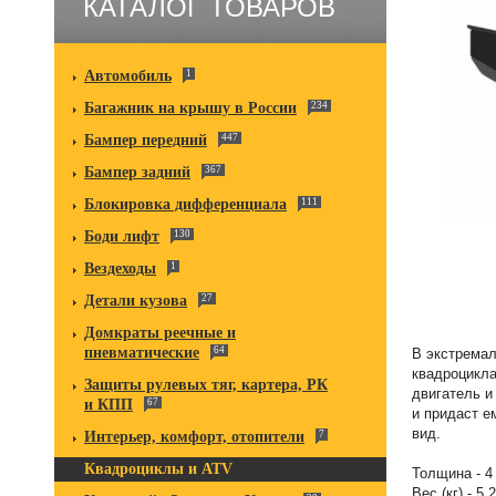
КАТАЛОГ ТОВАРОВ
Автомобиль
1
Багажник на крышу в России
234
Бампер передний
447
Бампер задний
367
Блокировка дифференциала
111
Боди лифт
130
Вездеходы
1
Детали кузова
27
Домкраты реечные и
пневматические
64
В экстремал
квадроцикла
Защиты рулевых тяг, картера, РК
двигатель и
и КПП
67
и придаст е
вид.
Интерьер, комфорт, отопители
7
Квадроциклы и ATV
Толщина - 4
Вес (кг) - 5,2