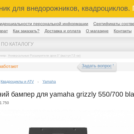
ник для внедорожников, квадроциклов.
П
иденциальности персональной информации
Сертификаты соотве
врат
Как заказать?
Доставка и оплата
О магазине
Контакты
имер:
Универсальные Расширители арок 3" (выступ 7,5 см)
Задать вопрос
работают
Квадроциклы и ATV
Yamaha
ий бампер для yamaha grizzly 550/700 bl
1.750