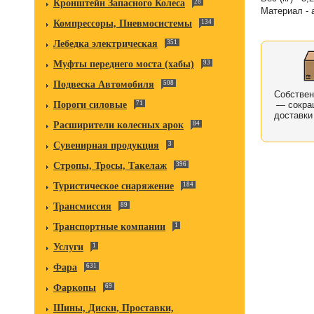
Кронштейн Запасного Колеса
28
Материал -
Компрессоры, Пневмосистемы
134
Лебедка электрическая
351
Муфты переднего моста (хабы)
93
Подвеска Автомобиля
508
Собстве
Пороги силовые
71
— сокра
доставки
Расширители колесных арок
84
Сувенирная продукция
3
Стропы, Тросы, Такелаж
396
Туристическое снаряжение
184
Трансмиссия
89
Транспортные компании
1
Услуги
1
Фара
631
Фаркопы
69
Шины, Диски, Проставки,