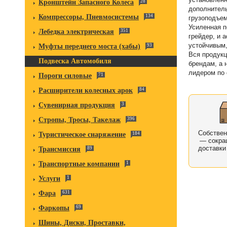
Кронштейн Запасного Колеса
28
дополнитель
Компрессоры, Пневмосистемы
134
грузоподъем
Усиленная п
Лебедка электрическая
351
грейдер, и 
устойчивым,
Муфты переднего моста (хабы)
93
Вся продукц
Подвеска Автомобиля
брендам, а 
лидером по 
Пороги силовые
71
Расширители колесных арок
84
Сувенирная продукция
3
Стропы, Тросы, Такелаж
396
Собстве
Туристическое снаряжение
184
— сокра
доставки
Трансмиссия
89
Транспортные компании
1
Услуги
1
Фара
631
Фаркопы
69
Шины, Диски, Проставки,