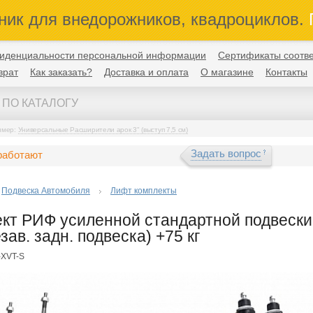
ник для внедорожников, квадроциклов.
П
иденциальности персональной информации
Сертификаты соотве
врат
Как заказать?
Доставка и оплата
О магазине
Контакты
имер:
Универсальные Расширители арок 3" (выступ 7,5 см)
Задать вопрос
работают
Подвеска Автомобиля
Лифт комплекты
кт РИФ усиленной стандартной подвески
зав. задн. подвеска) +75 кг
-XVT-S