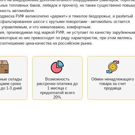
ных топливных баков, лебедок и прочего), но также существенно повы
ность автомобиля.
одвеска РИФ великолепно «держит» и тяжелое бездорожье, и разбитый
асфальтированное шоссе с крутыми поворотами - автомобиль остается
 управляемым, и что немаловажно, комфортным.
ия, производимая под маркой РИФ, не уступает по качеству зарубежным
некоторые из них превосходит по ряду характеристик, при этом являясь
соотношению цена-качества на российском рынке.
нные склады
Возможность
Обмен ненадлежащего
щаем сроки
рассрочки платежа до
товара за счет
 до 1-3 дней
1 месяца с
продавца
предоплатой всего
20%