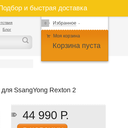
одбор и быстрая доставка
тствия
Избранное
0
Блог
Моя корзина
Корзина пуста
 для SsangYong Rexton 2
44 990 Р.