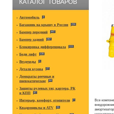
КАТАЛОГ ТОВАРОВ
Автомобиль
1
Багажник на крышу в России
234
Бампер передний
447
Бампер задний
367
Блокировка дифференциала
111
Боди лифт
130
Вездеходы
1
Детали кузова
27
Домкраты реечные и
пневматические
64
Защиты рулевых тяг, картера, РК
и КПП
67
Все компоне
Интерьер, комфорт, отопители
7
внедорожник
Квадроциклы и ATV
35
амортизатор
установленн