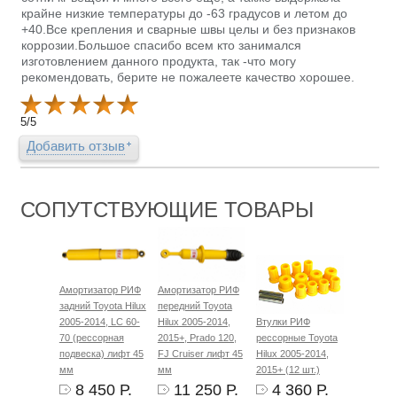
крайне низкие температуры до -63 градусов и летом до
+40.Все крепления и сварные швы целы и без признаков
коррозии.Большое спасибо всем кто занимался
изготовлением данного продукта, так -что могу
рекомендовать, берите не пожалеете качество хорошее.
5
/
5
Добавить отзыв
СОПУТСТВУЮЩИЕ ТОВАРЫ
Амортизатор РИФ
Амортизатор РИФ
задний Toyota Hilux
передний Toyota
2005-2014, LC 60-
Hilux 2005-2014,
Втулки РИФ
70 (рессорная
2015+, Prado 120,
рессорные Toyota
подвеска) лифт 45
FJ Cruiser лифт 45
Hilux 2005-2014,
мм
мм
2015+ (12 шт.)
8 450 Р.
11 250 Р.
4 360 Р.