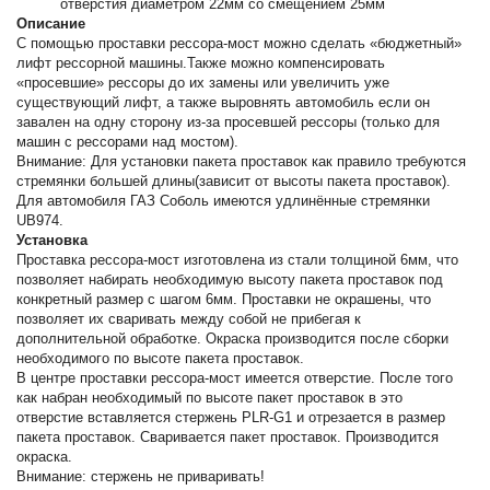
отверстия диаметром 22мм со смещением 25мм
Описание
С помощью проставки рессора-мост можно сделать «бюджетный»
лифт рессорной машины.Также можно компенсировать
«просевшие» рессоры до их замены или увеличить уже
существующий лифт, а также выровнять автомобиль если он
завален на одну сторону из-за просевшей рессоры (только для
машин с рессорами над мостом).
Внимание: Для установки пакета проставок как правило требуются
стремянки большей длины(зависит от высоты пакета проставок).
Для автомобиля ГАЗ Соболь имеются удлинённые стремянки
UB974.
Установка
Проставка рессора-мост изготовлена из стали толщиной 6мм, что
позволяет набирать необходимую высоту пакета проставок под
конкретный размер с шагом 6мм. Проставки не окрашены, что
позволяет их сваривать между собой не прибегая к
дополнительной обработке. Окраска производится после сборки
необходимого по высоте пакета проставок.
В центре проставки рессора-мост имеется отверстие. После того
как набран необходимый по высоте пакет проставок в это
отверстие вставляется стержень PLR-G1 и отрезается в размер
пакета проставок. Сваривается пакет проставок. Производится
окраска.
Внимание: стержень не приваривать!