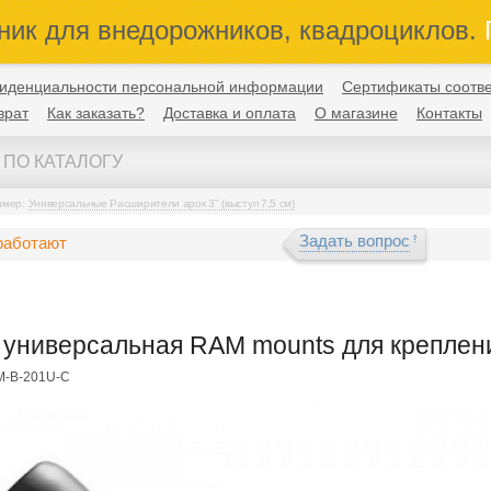
ник для внедорожников, квадроциклов.
П
иденциальности персональной информации
Сертификаты соотве
врат
Как заказать?
Доставка и оплата
О магазине
Контакты
имер:
Универсальные Расширители арок 3" (выступ 7,5 см)
Задать вопрос
работают
универсальная RAM mounts для креплен
M-B-201U-C