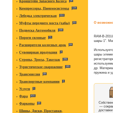
Кронштейн Запасного Колеса
28
Компрессоры, Пневмосистемы
134
Лебедка электрическая
351
О возможно
Муфты переднего моста (хабы)
93
Подвеска Автомобиля
508
RAM-B-201U-
Пороги силовые
71
шары 1". Ма
Расширители колесных арок
84
Используетс
Сувенирная продукция
3
шары элемен
регистратор
Стропы, Тросы, Такелаж
396
используемы
Туристическое снаряжение
185
др. Материа
пружина и у
Трансмиссия
89
Транспортные компании
1
Услуги
1
Фара
631
Собстве
Фаркопы
69
— сокра
доставки
Шины, Диски, Проставки,