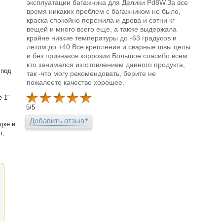
эксплуатации багажника для Делики Pd8W.За все
время никаких проблем с багажником не было,
краска спокойно пережила и дрова и сотни кг
вещей и много всего еще, а также выдержала
крайне низкие температуры до -63 градусов и
летом до +40.Все крепления и сварные швы целы
и без признаков коррозии.Большое спасибо всем
кто занимался изготовлением данного продукта,
 под
так -что могу рекомендовать, берите не
пожалеете качество хорошее.
 1"
5
/
5
Добавить отзыв
дке и
т,