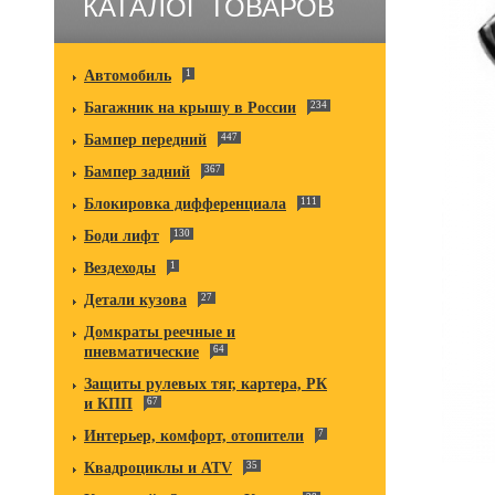
КАТАЛОГ ТОВАРОВ
Автомобиль
1
Багажник на крышу в России
234
Бампер передний
447
Бампер задний
367
Блокировка дифференциала
111
Боди лифт
130
Вездеходы
1
Детали кузова
27
Домкраты реечные и
пневматические
64
Защиты рулевых тяг, картера, РК
и КПП
67
Интерьер, комфорт, отопители
7
Квадроциклы и ATV
35