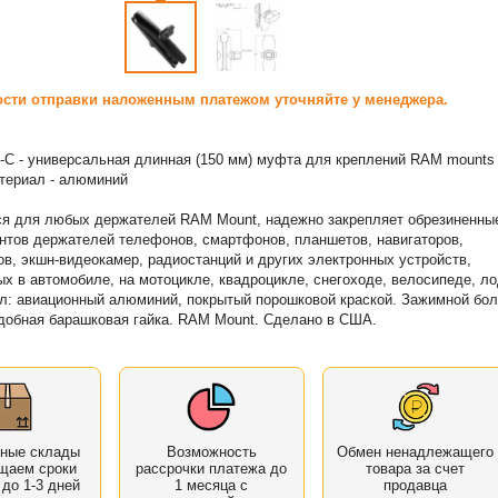
сти отправки наложенным платежом уточняйте у менеджера.
C - универсальная длинная (150 мм) муфта для креплений RAM mounts
териал - алюминий
я для любых держателей RAM Mount, надежно закрепляет обрезиненные
тов держателей телефонов, смартфонов, планшетов, навигаторов,
ов, экшн-видеокамер, радиостанций и других электронных устройств,
х в автомобиле, на мотоцикле, квадроцикле, снегоходе, велосипеде, ло
л: авиационный алюминий, покрытый порошковой краской. Зажимной бол
добная барашковая гайка. RAM Mount. Сделано в США.
нные склады
Возможность
Обмен ненадлежащего
щаем сроки
рассрочки платежа до
товара за счет
 до 1-3 дней
1 месяца с
продавца