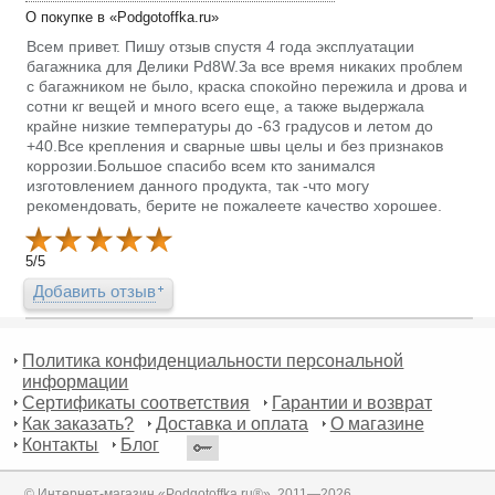
О покупке в «Podgotoffka.ru»
Всем привет. Пишу отзыв спустя 4 года эксплуатации
багажника для Делики Pd8W.За все время никаких проблем
с багажником не было, краска спокойно пережила и дрова и
сотни кг вещей и много всего еще, а также выдержала
крайне низкие температуры до -63 градусов и летом до
+40.Все крепления и сварные швы целы и без признаков
коррозии.Большое спасибо всем кто занимался
изготовлением данного продукта, так -что могу
рекомендовать, берите не пожалеете качество хорошее.
5
/
5
Добавить отзыв
Политика конфиденциальности персональной
информации
Сертификаты соответствия
Гарантии и возврат
Как заказать?
Доставка и оплата
О магазине
Контакты
Блог
© Интернет-магазин «Podgotoffka.ru®», 2011—2026