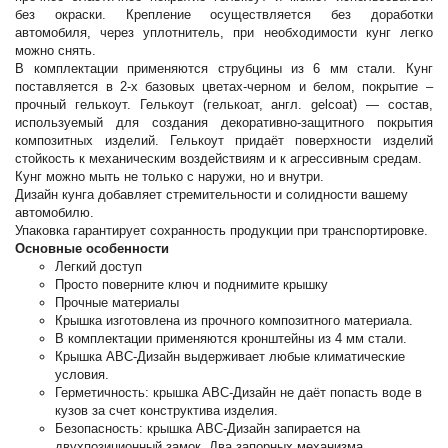
без окраски. Крепление осуществляется без доработки
автомобиля, через уплотнитель, при необходимости кунг легко
можно снять.
В комплектации применяются струбцины из 6 мм стали. Кунг
поставляется в 2-х базовых цветах-черном и белом, покрытие –
прочный гелькоут. Гелькоут (гелькоат, англ. gelcoat) — состав,
используемый для создания декоративно-защитного покрытия
композитных изделий. Гелькоут придаёт поверхности изделий
стойкость к механическим воздействиям и к агрессивным средам.
Кунг можно мыть не только с наружи, но и внутри.
Дизайн кунга добавляет стремительности и солидности вашему
автомобилю.
Упаковка гарантирует сохранность продукции при транспортировке.
Основные особенности
Легкий доступ
Просто поверните ключ и поднимите крышку
Прочные материалы
Крышка изготовлена из прочного композитного материала.
В комплектации применяются кронштейны из 4 мм стали.
Крышка АВС-Дизайн выдерживает любые климатические
условия.
Герметичность: крышка АВС-Дизайн не даёт попасть воде в
кузов за счет конструктива изделия.
Безопасность: крышка АВС-Дизайн запирается на
двухпозиционный замок. Два запорных механизма