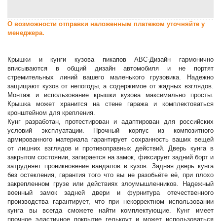
О возможности отправки наложенным платежом уточняйте у
менеджера.
Крышки и кунги кузова пикапов АВС-Дизайн гармонично
вписываются в общий дизайн автомобиля и не портят
стремительных линий вашего маленького грузовика. Надежно
защищают кузов от непогоды, а содержимое от жадных взглядов.
Монтаж и использование крышки кузова максимально просты.
Крышка может хранится на стене гаража и комплектоваться
кронштейном для крепления.
Кунг разработан, протестирован и адаптирован для российских
условий эксплуатации. Прочный корпус из композитного
армированного материала гарантирует сохранность ваших вещей
от лишних взглядов и противоправных действий. Дверь кунга в
закрытом состоянии, запирается на замок, фиксирует задний борт и
затрудняет проникновение вандалов в кузов. Задняя дверь кунга
без остекления, гарантия того что вы не разобьёте её, при плохо
закрепленном грузе или действиях злоумышленников. Надежный
военный замок задней двери и фурнитура отечественного
производства гарантирует, что при некорректном использовании
кунга вы всегда сможете найти комплектующие. Кунг имеет
прочное эластичное покрытие гелькоут и может использоваться