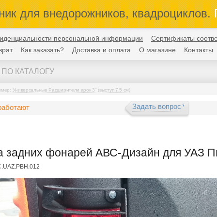
ник для внедорожников, квадроциклов.
П
иденциальности персональной информации
Сертификаты соотве
врат
Как заказать?
Доставка и оплата
О магазине
Контакты
имер:
Универсальные Расширители арок 3" (выступ 7,5 см)
Задать вопрос
работают
 задних фонарей АВС-Дизайн для УАЗ Пик
C.UAZ.PBH.012