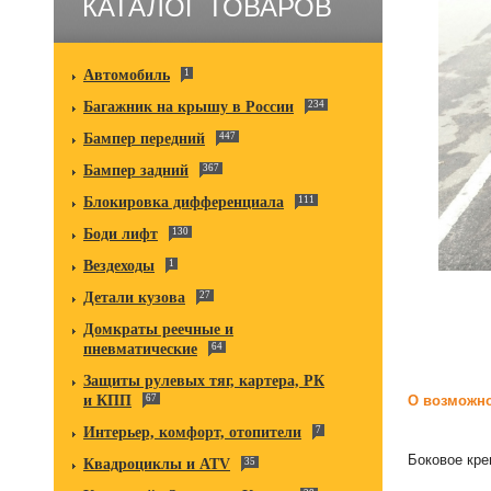
КАТАЛОГ ТОВАРОВ
Автомобиль
1
Багажник на крышу в России
234
Бампер передний
447
Бампер задний
367
Блокировка дифференциала
111
Боди лифт
130
Вездеходы
1
Детали кузова
27
Домкраты реечные и
пневматические
64
Защиты рулевых тяг, картера, РК
и КПП
67
О возможно
Интерьер, комфорт, отопители
7
Боковое кр
Квадроциклы и ATV
35