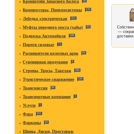
Кронштейн Запасного Колеса
28
Компрессоры, Пневмосистемы
134
Лебедка электрическая
351
Собстве
Муфты переднего моста (хабы)
93
— сокра
Подвеска Автомобиля
508
доставки
Пороги силовые
71
Расширители колесных арок
84
Сувенирная продукция
3
Стропы, Тросы, Такелаж
396
Туристическое снаряжение
184
Трансмиссия
89
Транспортные компании
1
Услуги
1
Фара
631
Фаркопы
69
Шины, Диски, Проставки,