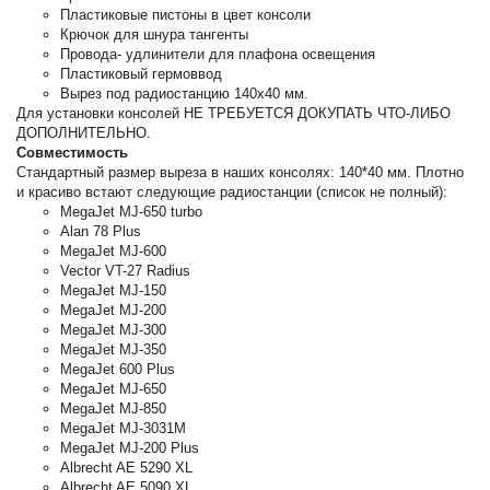
Пластиковые пистоны в цвет консоли
Крючок для шнура тангенты
Провода- удлинители для плафона освещения
Пластиковый гермоввод
Вырез под радиостанцию 140х40 мм.
Для установки консолей НЕ ТРЕБУЕТСЯ ДОКУПАТЬ ЧТО-ЛИБО
ДОПОЛНИТЕЛЬНО.
Совместимость
Стандартный размер выреза в наших консолях: 140*40 мм. Плотно
и красиво встают следующие радиостанции (список не полный):
MegaJet MJ-650 turbo
Alan 78 Plus
MegaJet MJ-600
Vector VT-27 Radius
MegaJet MJ-150
MegaJet MJ-200
MegaJet MJ-300
MegaJet MJ-350
MegaJet 600 Plus
MegaJet MJ-650
MegaJet MJ-850
MegaJet MJ-3031M
MegaJet MJ-200 Plus
Albrecht AE 5290 XL
Albrecht AE 5090 XL