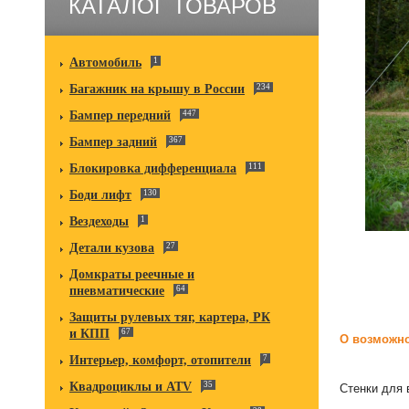
КАТАЛОГ ТОВАРОВ
Автомобиль
1
Багажник на крышу в России
234
Бампер передний
447
Бампер задний
367
Блокировка дифференциала
111
Боди лифт
130
Вездеходы
1
Детали кузова
27
Домкраты реечные и
пневматические
64
Защиты рулевых тяг, картера, РК
и КПП
67
О возможно
Интерьер, комфорт, отопители
7
Квадроциклы и ATV
35
Стенки для 