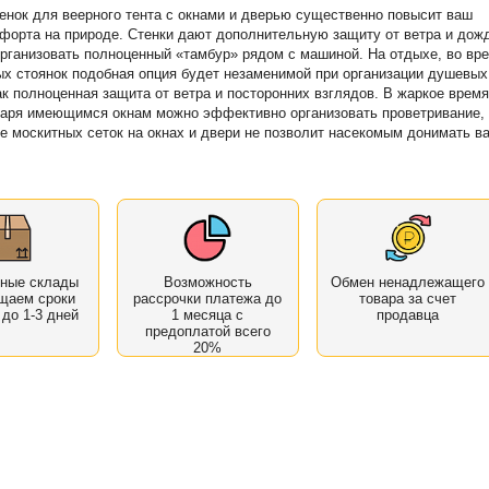
енок для веерного тента с окнами и дверью существенно повысит ваш
форта на природе. Стенки дают дополнительную защиту от ветра и дож
рганизовать полноценный «тамбур» рядом с машиной. На отдыхе, во вр
х стоянок подобная опция будет незаменимой при организации душевых
ак полноценная защита от ветра и посторонних взглядов. В жаркое время
даря имеющимся окнам можно эффективно организовать проветривание,
е москитных сеток на окнах и двери не позволит насекомым донимать ва
нные склады
Возможность
Обмен ненадлежащего
щаем сроки
рассрочки платежа до
товара за счет
 до 1-3 дней
1 месяца с
продавца
предоплатой всего
20%