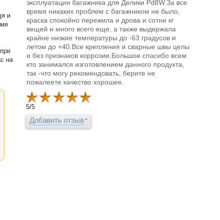
эксплуатации багажника для Делики Pd8W.За все
время никаких проблем с багажником не было,
дя и
краска спокойно пережила и дрова и сотни кг
емя
вещей и много всего еще, а также выдержала
крайне низкие температуры до -63 градусов и
летом до +40.Все крепления и сварные швы целы
 при
и без признаков коррозии.Большое спасибо всем
с на
кто занимался изготовлением данного продукта,
так -что могу рекомендовать, берите не
пожалеете качество хорошее.
5
/
5
Добавить отзыв