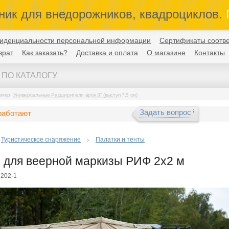
ник для внедорожников, квадроциклов.
П
иденциальности персональной информации
Сертификаты соотве
врат
Как заказать?
Доставка и оплата
О магазине
Контакты
имер:
Универсальные Расширители арок 3" (выступ 7,5 см)
Задать вопрос
работают
Туристическое снаряжение
Палатки и тенты
 для веерной маркизы РИФ 2х2 м
N202-1