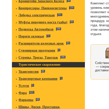
Кронштейн Запасного Колеса
28
Комплект ст
уровень ком
Компрессоры, Пневмосистемы
134
позволяют о
Лебедка электрическая
351
многодневны
процедур, к
Муфты переднего моста (хабы)
93
года, благо
Подвеска Автомобиля
508
этом наличи
отдыхе.
Пороги силовые
71
Расширители колесных арок
84
Сувенирная продукция
3
Стропы, Тросы, Такелаж
396
Собстве
Туристическое снаряжение
— сокра
доставки
Трансмиссия
89
Транспортные компании
1
Услуги
1
Фара
631
Фаркопы
69
Шины, Диски, Проставки,