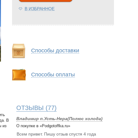
В ИЗБРАННОЕ
Способы доставки
Способы оплаты
ОТЗЫВЫ
(77)
ить
Владимир п.Усть-Нера(Полюс холода)
да. В
ы из
О покупке в «Podgotoffka.ru»
Всем привет. Пишу отзыв спустя 4 года