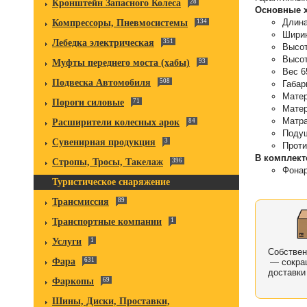
Кронштейн Запасного Колеса
28
Основные х
Длина
Компрессоры, Пневмосистемы
134
Шири
Лебедка электрическая
351
Высот
Высот
Муфты переднего моста (хабы)
93
Вес 65
Подвеска Автомобиля
508
Габар
Матер
Пороги силовые
71
Матер
Матра
Расширители колесных арок
84
Подуш
Сувенирная продукция
3
Проти
В комплект
Стропы, Тросы, Такелаж
396
Фонар
Туристическое снаряжение
Трансмиссия
89
Транспортные компании
1
Услуги
1
Собстве
Фара
631
— сокра
доставки
Фаркопы
69
Шины, Диски, Проставки,