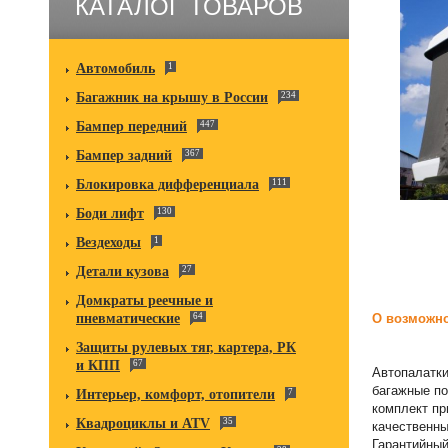
КАТАЛОГ ТОВАРОВ
Автомобиль
1
Багажник на крышу в России
234
Бампер передний
447
Бампер задний
367
Блокировка дифференциала
111
Боди лифт
130
Вездеходы
1
Детали кузова
27
Домкраты реечные и
О возможно
пневматические
64
Защиты рулевых тяг, картера, РК
и КПП
67
Автопалатки
багажные по
Интерьер, комфорт, отопители
7
комплект пр
Квадроциклы и ATV
35
качественны
Гарантийный