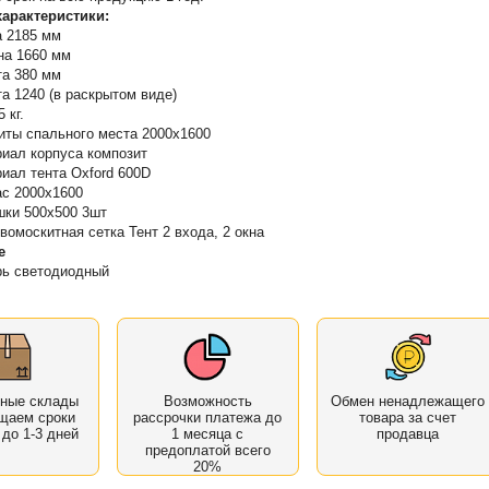
арактеристики:
 2185 мм
на 1660 мм
а 380 мм
а 1240 (в раскрытом виде)
 кг.
иты спального места 2000х1600
иал корпуса композит
иал тента Oxford 600D
с 2000х1600
ки 500х500 3шт
вомоскитная сетка Тент 2 входа, 2 окна
е
ь светодиодный
нные склады
Возможность
Обмен ненадлежащего
щаем сроки
рассрочки платежа до
товара за счет
 до 1-3 дней
1 месяца с
продавца
предоплатой всего
20%