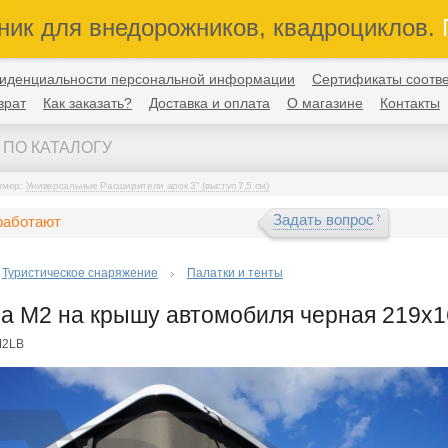
ник для внедорожников, квадроциклов.
П
иденциальности персональной информации
Сертификаты соотве
врат
Как заказать?
Доставка и оплата
О магазине
Контакты
имер:
Универсальные Расширители арок 3" (выступ 7,5 см)
Задать вопрос
работают
Туристическое снаряжение
Палатки и тенты
а М2 на крышу автомобиля черная 219x1
M2LB