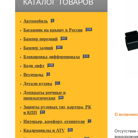
КАТАЛОГ ТОВАРОВ
Автомобиль
1
Багажник на крышу в России
234
Бампер передний
447
Бампер задний
367
Блокировка дифференциала
111
Боди лифт
130
Вездеходы
1
Детали кузова
27
Домкраты реечные и
пневматические
64
Защиты рулевых тяг, картера, РК
и КПП
67
О возможно
Интерьер, комфорт, отопители
7
Квадроциклы и ATV
35
Отсутствие 
внедорожник