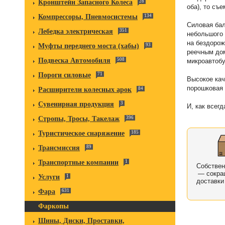
Кронштейн Запасного Колеса
28
оба), то съ
Компрессоры, Пневмосистемы
134
Силовая бал
Лебедка электрическая
351
небольшого 
на бездорож
Муфты переднего моста (хабы)
93
реечным дом
Подвеска Автомобиля
508
микроавтобу
Пороги силовые
71
Высокое кач
порошковая 
Расширители колесных арок
84
Сувенирная продукция
3
И, как всегд
Стропы, Тросы, Такелаж
396
Туристическое снаряжение
185
Трансмиссия
89
Транспортные компании
1
Собстве
— сокра
Услуги
1
доставки
Фара
631
Фаркопы
Шины, Диски, Проставки,