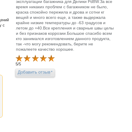
эксплуатации багажника для Делики Pd8W.За все
время никаких проблем с багажником не было,
краска спокойно пережила и дрова и сотни кг
вещей и много всего еще, а также выдержала
дений
крайне низкие температуры до -63 градусов и
у с
летом до +40.Все крепления и сварные швы целы
и без признаков коррозии.Большое спасибо всем
кто занимался изготовлением данного продукта,
так -что могу рекомендовать, берите не
пожалеете качество хорошее.
5
/
5
Добавить отзыв