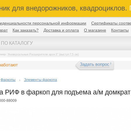
ник для внедорожников, квадроциклов.
П
иденциальности персональной информации
Сертификаты соотве
врат
Как заказать?
Доставка и оплата
О магазине
Контакты
имер:
Универсальные Расширители арок 3" (выступ 7,5 см)
Задать вопрос
работают
Фаркопы
Элементы фаркопа
а РИФ в фаркоп для подъема а/м домкрато
F000-88009