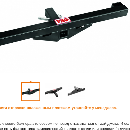
сти отправки наложенным платежом уточняйте у менеджера.
силового бампера это совсем не повод отказываться от хай-джека. И ес
е есть фаркоп типа «американский квадрат» сзади или спереди (а лучш