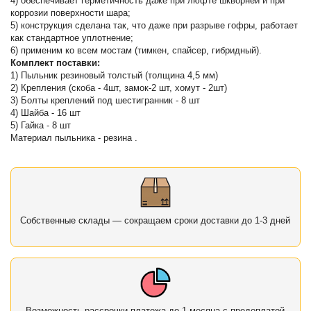
4) обеспечивает герметичность даже при люфте шкворней и при
коррозии поверхности шара;
5) конструкция сделана так, что даже при разрыве гофры, работает
как стандартное уплотнение;
6) применим ко всем мостам (тимкен, спайсер, гибридный).
Комплект поставки:
1) Пыльник резиновый толстый (толщина 4,5 мм)
2) Крепления (скоба - 4шт, замок-2 шт, хомут - 2шт)
3) Болты креплений под шестигранник - 8 шт
4) Шайба - 16 шт
5) Гайка - 8 шт
Материал пыльника - резина .
Собственные склады — сокращаем сроки доставки до 1-3 дней
Возможность рассрочки платежа до 1 месяца с предоплатой