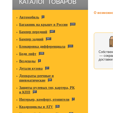
КАТАЛОГ ТОВАРОВ
О возможно
Автомобиль
1
Багажник на крышу в России
234
Бампер передний
447
Бампер задний
367
Блокировка дифференциала
111
Собстве
Боди лифт
130
— сокра
доставки
Вездеходы
1
Детали кузова
27
Домкраты реечные и
пневматические
64
Защиты рулевых тяг, картера, РК
и КПП
67
Интерьер, комфорт, отопители
7
Квадроциклы и ATV
35