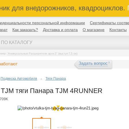
ник для внедорожников, квадроциклов.
П
иденциальности персональной информации
Сертификаты соотве
врат
Как заказать?
Доставка и оплата
О магазине
Контакты
имер:
Универсальные Расширители арок 3" (выступ 7,5 см)
Задать вопрос
работают
Подвеска Автомобиля
Тяги Панара
а TJM тяги Панара TJM 4RUNNER
9709K