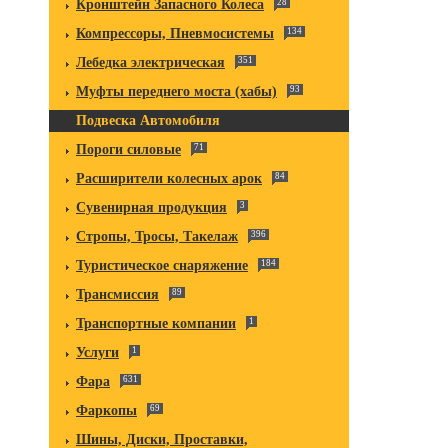
Кронштейн Запасного Колеса
28
Компрессоры, Пневмосистемы
134
Лебедка электрическая
351
Муфты переднего моста (хабы)
93
Подвеска Автомобиля
Пороги силовые
71
Расширители колесных арок
84
Сувенирная продукция
3
Стропы, Тросы, Такелаж
396
Туристическое снаряжение
184
Трансмиссия
89
Транспортные компании
1
Услуги
1
Фара
631
Фаркопы
69
Шины, Диски, Проставки,