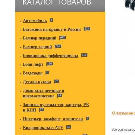
КАТАЛОГ ТОВАРОВ
Автомобиль
1
Багажник на крышу в России
234
Бампер передний
447
Бампер задний
367
Блокировка дифференциала
111
Боди лифт
130
Вездеходы
1
Детали кузова
27
Домкраты реечные и
пневматические
64
Защиты рулевых тяг, картера, РК
и КПП
67
О возможно
Интерьер, комфорт, отопители
7
Квадроциклы и ATV
35
Амортизато