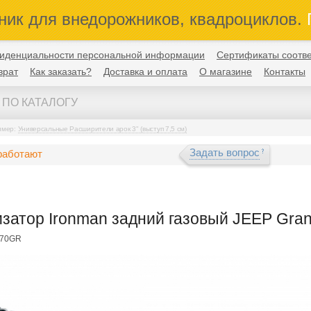
ник для внедорожников, квадроциклов.
П
иденциальности персональной информации
Сертификаты соотве
врат
Как заказать?
Доставка и оплата
О магазине
Контакты
имер:
Универсальные Расширители арок 3" (выступ 7,5 см)
Задать вопрос
работают
затор Ironman задний газовый JEEP Gran
670GR