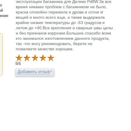
эксплуатации багажника для Делики Pd8W.За все
со
время никаких проблем с багажником не было,
ый
краска спокойно пережила и дрова и сотни кг
вение
вещей и много всего еще, а также выдержала
крайне низкие температуры до -63 градусов и
летом до +40.Все крепления и сварные швы целы
и без признаков коррозии.Большое спасибо всем
кто занимался изготовлением данного продукта,
так -что могу рекомендовать, берите не
пожалеете качество хорошее.
5
/
5
Добавить отзыв