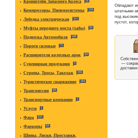
Кронштейн Запасного Колеса
28
Обладают и
Компрессоры, Пневмосистемы
134
штатными ам
под высоким
Лебедка электрическая
351
пустот, кот
Муфты переднего моста (хабы)
93
Подвеска Автомобиля
508
Пороги силовые
71
Расширители колесных арок
84
Собстве
— сокра
Сувенирная продукция
3
доставки
Стропы, Тросы, Такелаж
396
Туристическое снаряжение
184
Трансмиссия
89
Транспортные компании
1
Услуги
1
Фара
631
Фаркопы
69
Шины, Диски, Проставки,