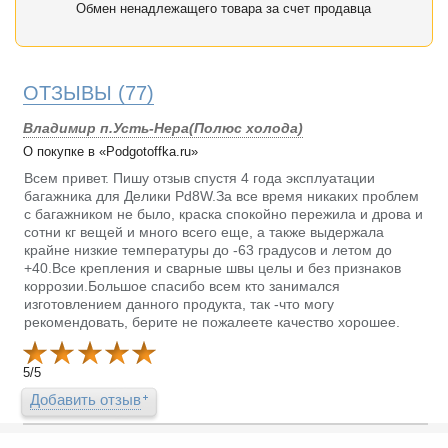
Обмен ненадлежащего товара за счет продавца
ОТЗЫВЫ
(77)
Владимир п.Усть-Нера(Полюс холода)
О покупке в «Podgotoffka.ru»
Всем привет. Пишу отзыв спустя 4 года эксплуатации
багажника для Делики Pd8W.За все время никаких проблем
с багажником не было, краска спокойно пережила и дрова и
сотни кг вещей и много всего еще, а также выдержала
крайне низкие температуры до -63 градусов и летом до
+40.Все крепления и сварные швы целы и без признаков
коррозии.Большое спасибо всем кто занимался
изготовлением данного продукта, так -что могу
рекомендовать, берите не пожалеете качество хорошее.
5
/
5
Добавить отзыв