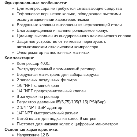
Функциональные особенности:
Для компрессора не требуются смазывающие средства
Тефлоновое поршневое кольцо, обладающее высокими
эксплуатационными характеристиками
Воздушные клапаны выполнены из нержавеющей стали
Влагозащищенный и пыленепроницаемое корпус
Цилиндр выполнен из анодированного алюминиевого сплава
Защитное устройство от тепловых перегрузок с
автоматическим отключением компрессора
Электромотор на постоянных магнитах
Комплектация:
Компрессор 400C
Экструдированный алюминиевый ресивер
Воздушная магистраль для забора воздуха
2 запасных воздушных фильтра
1/8 "NPT сливной кран
1/4 "NPT предохранительный клапан
8 заглушек на ресивер
Регулятор давления 85(5,75)/105(7,15) PSI(Бар)
2 1/4 "NPT BSP-адаптер
1/4” NPT быстросъемный разъем
Витой шланг для подкачки колес 9 метров
Пистолет для накачки колес с цифровым манометром
Основные характеристики:
Напряжение 12 В