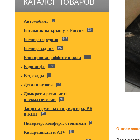
КАТАЛОГ ТОВАРОВ
Автомобиль
1
Багажник на крышу в России
234
Бампер передний
447
Бампер задний
367
Блокировка дифференциала
111
Боди лифт
130
Вездеходы
1
Детали кузова
27
Домкраты реечные и
пневматические
64
Защиты рулевых тяг, картера, РК
и КПП
67
Интерьер, комфорт, отопители
7
О возможно
Квадроциклы и ATV
35