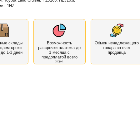
: Toyota Land Cruiser,
HZJ105, HZJ105L
еля:
1HZ
нные склады
Возможность
Обмен ненадлежащего
щаем сроки
рассрочки платежа до
товара за счет
 до 1-3 дней
1 месяца с
продавца
предоплатой всего
20%