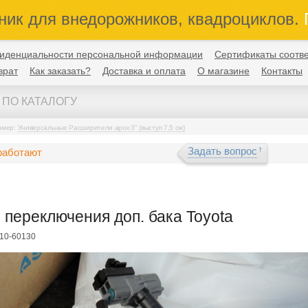
ник для внедорожников, квадроциклов.
П
иденциальности персональной информации
Сертификаты соотве
врат
Как заказать?
Доставка и оплата
О магазине
Контакты
имер:
Универсальные Расширители арок 3" (выступ 7,5 см)
Задать вопрос
работают
 переключения доп. бака Toyota
710-60130