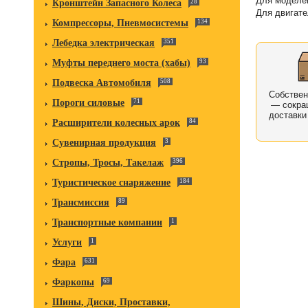
Для моделей
Кронштейн Запасного Колеса
28
Для двигат
Компрессоры, Пневмосистемы
134
Лебедка электрическая
351
Муфты переднего моста (хабы)
93
Подвеска Автомобиля
508
Собстве
Пороги силовые
71
— сокра
доставки
Расширители колесных арок
84
Сувенирная продукция
3
Стропы, Тросы, Такелаж
396
Туристическое снаряжение
184
Трансмиссия
89
Транспортные компании
1
Услуги
1
Фара
631
Фаркопы
69
Шины, Диски, Проставки,