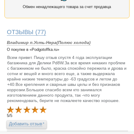
Обмен ненадлежащего товара за счет продавца
ОТЗЫВЫ
(77)
Владимир п.Усть-Нера(Полюс холода)
О покупке в «Podgotoffka.ru»
Всем привет. Пишу отзыв спустя 4 года эксплуатации
багажника для Делики Pd8W.За все время никаких проблем
с багажником не было, краска спокойно пережила и дрова и
сотни кг вещей и много всего еще, а также выдержала
крайне низкие температуры до -63 градусов и летом до
+40.Все крепления и сварные швы целы и без признаков
коррозии.Большое спасибо всем кто занимался
изготовлением данного продукта, так -что могу
рекомендовать, берите не пожалеете качество хорошее.
5
/
5
Добавить отзыв