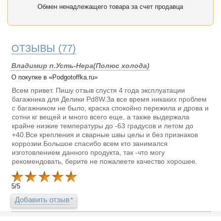
Обмен ненадлежащего товара за счет продавца
ОТЗЫВЫ
(77)
Владимир п.Усть-Нера(Полюс холода)
О покупке в «Podgotoffka.ru»
Всем привет. Пишу отзыв спустя 4 года эксплуатации
багажника для Делики Pd8W.За все время никаких проблем
с багажником не было, краска спокойно пережила и дрова и
сотни кг вещей и много всего еще, а также выдержала
крайне низкие температуры до -63 градусов и летом до
+40.Все крепления и сварные швы целы и без признаков
коррозии.Большое спасибо всем кто занимался
изготовлением данного продукта, так -что могу
рекомендовать, берите не пожалеете качество хорошее.
5
/
5
Добавить отзыв