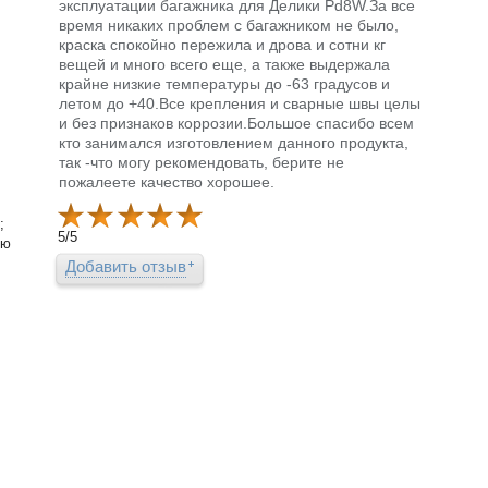
эксплуатации багажника для Делики Pd8W.За все
время никаких проблем с багажником не было,
краска спокойно пережила и дрова и сотни кг
вещей и много всего еще, а также выдержала
крайне низкие температуры до -63 градусов и
летом до +40.Все крепления и сварные швы целы
и без признаков коррозии.Большое спасибо всем
кто занимался изготовлением данного продукта,
так -что могу рекомендовать, берите не
пожалеете качество хорошее.
;
5
/
5
ую
Добавить отзыв