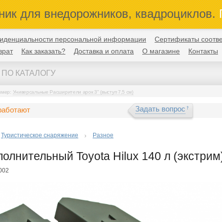
ник для внедорожников, квадроциклов.
П
иденциальности персональной информации
Сертификаты соотве
врат
Как заказать?
Доставка и оплата
О магазине
Контакты
имер:
Универсальные Расширители арок 3" (выступ 7,5 см)
Задать вопрос
работают
Туристическое снаряжение
Разное
полнительный Toyota Hilux 140 л (экстрим
002