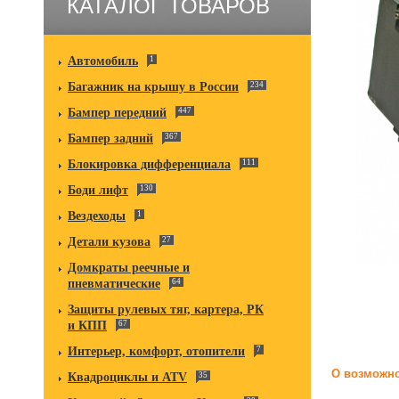
КАТАЛОГ ТОВАРОВ
Автомобиль
1
Багажник на крышу в России
234
Бампер передний
447
Бампер задний
367
Блокировка дифференциала
111
Боди лифт
130
Вездеходы
1
Детали кузова
27
Домкраты реечные и
пневматические
64
Защиты рулевых тяг, картера, РК
и КПП
67
Интерьер, комфорт, отопители
7
О возможно
Квадроциклы и ATV
35