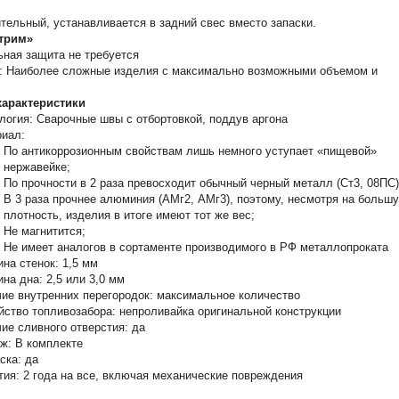
тельный, устанавливается в задний свес вместо запаски.
трим»
ная защита не требуется
в: Наиболее сложные изделия с максимально возможными объемом и
арактеристики
логия: Сварочные швы с отбортовкой, поддув аргона
иал:
По антикоррозионным свойствам лишь немного уступает «пищевой»
нержавейке;
По прочности в 2 раза превосходит обычный черный металл (Ст3, 08ПС)
В 3 раза прочнее алюминия (АМг2, АМг3), поэтому, несмотря на больш
плотность, изделия в итоге имеют тот же вес;
Не магнитится;
Не имеет аналогов в сортаменте производимого в РФ металлопроката
на стенок: 1,5 мм
на дна: 2,5 или 3,0 мм
ие внутренних перегородок: максимальное количество
йство топливозабора: непроливайка оригинальной конструкции
ие сливного отверстия: да
ж: В комплекте
ска: да
тия: 2 года на все, включая механические повреждения