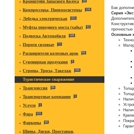
Кронштейн Запасного Колеса
28
Бак дополни
Компрессоры, Пневмосистемы
134
Серия «Экс
Дополнитель
Лебедка электрическая
351
Конструкти
Муфты переднего моста (хабы)
93
прочностью
Основные х
Подвеска Автомобиля
508
Техно
Пороги силовые
71
Матер
Расширители колесных арок
84
Сувенирная продукция
3
Стропы, Тросы, Такелаж
396
Туристическое снаряжение
Трансмиссия
89
Толщи
Толщи
Транспортные компании
1
Налич
Устро
Услуги
1
Налич
Фара
631
Крепе
Покра
Фаркопы
69
Гаран
Шины, Диски, Проставки,