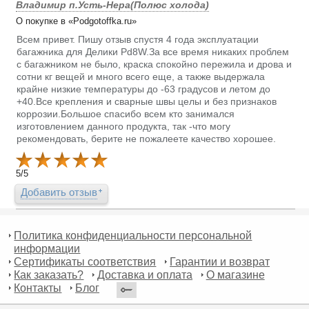
Владимир п.Усть-Нера(Полюс холода)
О покупке в «Podgotoffka.ru»
Всем привет. Пишу отзыв спустя 4 года эксплуатации
багажника для Делики Pd8W.За все время никаких проблем
с багажником не было, краска спокойно пережила и дрова и
сотни кг вещей и много всего еще, а также выдержала
крайне низкие температуры до -63 градусов и летом до
+40.Все крепления и сварные швы целы и без признаков
коррозии.Большое спасибо всем кто занимался
изготовлением данного продукта, так -что могу
рекомендовать, берите не пожалеете качество хорошее.
5
/
5
Добавить отзыв
Политика конфиденциальности персональной
информации
Сертификаты соответствия
Гарантии и возврат
Как заказать?
Доставка и оплата
О магазине
Контакты
Блог