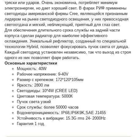
тряски или ударов. Очень экономична, потребляет минимум
электроэнергии, но дает хороший свет. В фарах РИФ применены
светодиоды американской фирмы Cree, являющейся признанным
лидером на рынке светодиодного освещения, у них превосходная
светоотдача и мягкий, небликующий, приятный для глаз свет.
Для обеспечения длительного срока службы на задней части
корпуса сделан радиатор для наиболее эффективного
охлаждения. Уникальный рефлектор, созданный по специальной
технологии Hybrid, позволяет фокусировать пучок света от диода.
Каждый светодиод установлен независимо, так что выход из строя
одного из них позволяет фаре работать.
Основные характеристики
Мощность: 40W
Рабочее напряжение: 9-40V
Размер с крепежом: 172*120*105мм
Яркость: 2800 лм
Светодиоды: 10*4W (CREE LED)
Цветовая температура: 5000К
Пучок света узкий
Срок службы: более 50000 часов
Водонепроницаемость: IP68,IP6K9K,SAE J1455
Устойчивость к вибрации: 15.3G rms 24- 2000Hz
Гарантия 1 год.