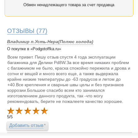
Обмен ненадлежащего товара за счет продавца
ОТЗЫВЫ
(77)
Владимир п.Усть-Нера(Полюс холода)
О покупке в «Podgotoffka.ru»
Всем привет. Пишу отзыв спустя 4 года эксплуатации
багажника для Делики Pd8W.За все время никаких проблем
с багажником не было, краска спокойно пережила и дрова и
сотни кг вещей и много всего еще, а также выдержала
крайне низкие температуры до -63 градусов и летом до
+40.Все крепления и сварные швы целы и без признаков
коррозии.Большое спасибо всем кто занимался
изготовлением данного продукта, так -что могу
рекомендовать, берите не пожалеете качество хорошее.
5
/
5
Добавить отзыв