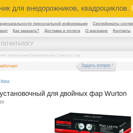
ник для внедорожников, квадроциклов.
П
иденциальности персональной информации
Сертификаты соотве
врат
Как заказать?
Доставка и оплата
О магазине
Контакты
имер:
Универсальные Расширители арок 3" (выступ 7,5 см)
Задать вопрос
работают
Фара
установочный для двойных фар Wurton
120