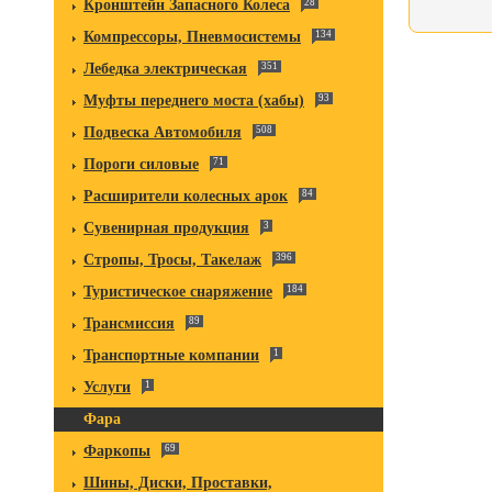
Кронштейн Запасного Колеса
28
Компрессоры, Пневмосистемы
134
Лебедка электрическая
351
Муфты переднего моста (хабы)
93
Подвеска Автомобиля
508
Пороги силовые
71
Расширители колесных арок
84
Сувенирная продукция
3
Стропы, Тросы, Такелаж
396
Туристическое снаряжение
184
Трансмиссия
89
Транспортные компании
1
Услуги
1
Фара
Фаркопы
69
Шины, Диски, Проставки,