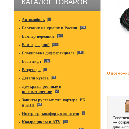
КАТАЛОГ ТОВАРОВ
Автомобиль
1
Багажник на крышу в России
234
Бампер передний
447
Бампер задний
367
Блокировка дифференциала
111
Боди лифт
130
Вездеходы
1
О возможно
Детали кузова
27
Домкраты реечные и
пневматические
64
Защиты рулевых тяг, картера, РК
и КПП
67
Интерьер, комфорт, отопители
7
Собстве
Квадроциклы и ATV
35
— сокра
доставки