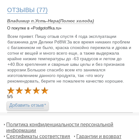
ОТЗЫВЫ
(77)
Владимир п.Усть-Нера(Полюс холода)
О покупке в «Podgotoffka.ru»
Всем привет. Пишу отзыв спустя 4 года эксплуатации
багажника для Делики Pd8W.За все время никаких проблем
с багажником не было, краска спокойно пережила и дрова и
сотни кг вещей и много всего еще, а также выдержала
крайне низкие температуры до -63 градусов и летом до
+40.Все крепления и сварные швы целы и без признаков
коррозии.Большое спасибо всем кто занимался
изготовлением данного продукта, так -что могу
рекомендовать, берите не пожалеете качество хорошее.
5
/
5
Добавить отзыв
Политика конфиденциальности персональной
информации
Сертификаты соответствия
Гарантии и возврат