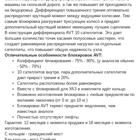
машины на скользкой дороге, а так же повышает её проходимость
на бездорожье. Дифференциал повышенного трения оптимально
распределяет крутящий момент между ведущими колесами. Тем
самым блокировка разгружает буксующее колесо и придает
дополнительный крутящий момент имеющему лучшее сцепление.
В конструкции дифференциала AVT 10 сателлитов. Это дает
большее количество точек касания полуосевых шестерен, что
создает равномерное распределение нагрузки на отдельные
сателлиты, что повышает общую надежность узла.
Отличительные особоенности блокировок AVT:
Коэффициент блокирования - 75% - 80%, (у аналогов обычно
- 50% - 70%)
10 сателлитов внутри, пара дополнительных сателлитов
дает прирост трения в 20%.
Сателлиты расположены более равномерно
Вместе с блокировкой для УАЗ в комплекте идёт кольцо.
Возможно изготовление блокировки с любым преднатягом по
желанию заказчика (от 0 кг. до 10 кг.)
Блокировки AVT теряют преднатяг медленнее, чем
известных аналоги
Полностью отсутствуют люфты.
Гарантия: 12 месяцев с момента продажи и 18 месяцев с момента
изготовления.
С кольцом - гражданский мост
Без кольца - мост Спайсер